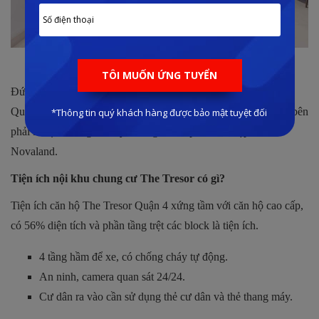
Phòng khách căn hộ The Tresor
Đứng tại căn hộ chung cư Quận 4 có thể thấy tòa nhà Bitexco,
Quận 7 và cầu Khánh Hội. Phía bên trái của dự án là Icon 56, bên
phải là dự án Saigon Royal cũng là sản phẩm của tập đoàn
Novaland.
Tiện ích nội khu chung cư The Tresor có gì?
Tiện ích căn hộ The Tresor Quận 4 xứng tầm với căn hộ cao cấp,
có 56% diện tích và phần tầng trệt các block là tiện ích.
4 tầng hầm để xe, có chống cháy tự động.
An ninh, camera quan sát 24/24.
Cư dân ra vào cần sử dụng thẻ cư dân và thẻ thang máy.