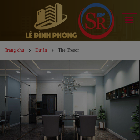
Trang chủ
Dự án
The Tresor