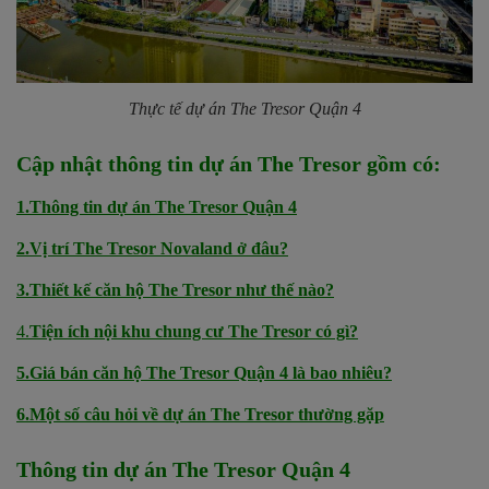
Thực tế dự án The Tresor Quận 4
Cập nhật thông tin dự án The Tresor gồm có:
1.Thông tin dự án The Tresor Quận 4
2.Vị trí The Tresor Novaland ở đâu?
3.Thiết kế căn hộ The Tresor như thế nào?
4.
Tiện ích nội khu chung cư The Tresor có gì?
5.Giá bán căn hộ The Tresor Quận 4 là bao nhiêu?
6.Một số câu hỏi về dự án The Tresor thường gặp
Thông tin dự án The Tresor Quận 4