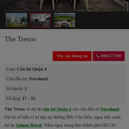
The Tresor
Yêu cầu thông tin
0901377389
Loại:
Căn hộ Quận 4
Chủ đầu tư:
Novaland
Số block:
2
Số tầng:
17 - 33
The Treso
r là dự án
căn hộ Quận 4
của chủ đầu tư
Novaland
.
Dự án sở hữu vị trí đẹp tại đường Bến Vân Đồn, ngay bên cạnh
dự án
Saigon Royal
. Nằm ngay trung tâm thành phố Hồ Chí