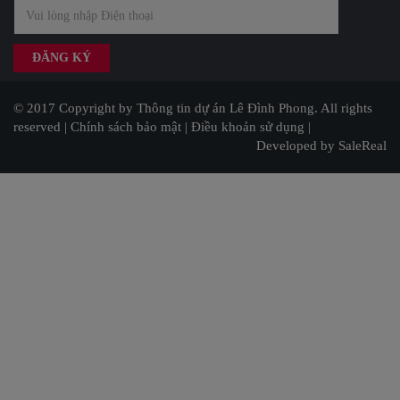
© 2017 Copyright by Thông tin dự án Lê Đình Phong. All rights
reserved |
Chính sách bảo mật
|
Điều khoản sử dụng
|
Developed by SaleReal