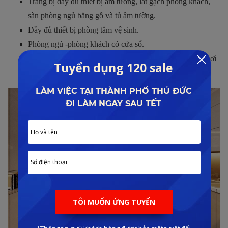
Trang bị đầy đủ thiết bị âm tường, lát gạch phòng khách,
sàn phòng ngủ bằng gỗ và tủ âm tường.
Đầy đủ thiết bị phòng tắm vệ sinh.
Phòng ngủ -phòng khách có cửa sổ.
Mỗi căn hộ có từ 2 – 3 ban công riêng, thoải mái máy chơi
kiểng tại nhà, đón gió và ánh nắng từ bên ngoài.