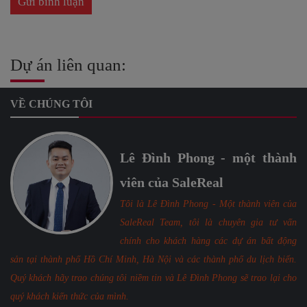
Dự án liên quan:
VỀ CHÚNG TÔI
Lê Đình Phong - một thành
viên của SaleReal
Tôi là Lê Đình Phong - Một thành viên của
SaleReal Team, tôi là chuyên gia tư vấn
chính cho khách hàng các dự án bất động
sản tại thành phố Hồ Chí Minh, Hà Nội và các thành phố du lịch biển.
Quý khách hãy trao chúng tôi niềm tin và Lê Đình Phong sẽ trao lại cho
quý khách kiến thức của mình.