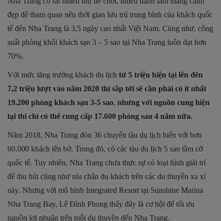
Nha Trang có rất nhiều thứ để chơi, nhiều danh lam thắng cảnh
đẹp để tham quan nên thời gian lưu trú trung bình của khách quốc
tế đến Nha Trang là 3,5 ngày cao nhất Việt Nam. Cũng như, công
suất phòng khối khách sạn 3 – 5 sao tại Nha Trang luôn đạt hơn
70%.
Với mức tăng trưởng khách du lịch
từ 5 triệu hiện tại lên đến
7,2 triệu lượt vào năm 2020 thì sắp tới sẽ cần phải có ít nhất
19.200 phòng khách sạn 3-5 sao
,
nhưng với nguồn cung hiện
tại thì chỉ có thể cung cấp 17.600 phòng sau 4 năm nữa.
Năm 2018, Nha Trang đón 36 chuyến tàu du lịch biển với hơn
60.000 khách lên bờ. Trong đó, có các tàu du lịch 5 sao tầm cỡ
quốc tế. Tuy nhiên, Nha Trang chưa thực sự có loại hình giải trí
để thu hút cũng như níu chân du khách trên các du thuyền xa xỉ
này. Nhưng với mô hình Integrated Resort tại Sunshine Marina
Nha Trang Bay, Lê Đình Phong thấy đây là cơ hội để tối ưu
nguồn lợi nhuận trên mỗi du thuyền đến Nha Trang.