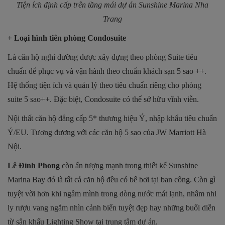
Tiện ích định cấp trên tầng mái dự án Sunshine Marina Nha
Trang
+ Loại hình tiên phòng Condosuite
Là căn hộ nghỉ dưỡng được xây dựng theo phòng Suite tiêu
chuẩn để phục vụ và vận hành theo chuẩn khách sạn 5 sao ++.
Hệ thống tiện ích và quản lý theo tiêu chuẩn riêng cho phòng
suite 5 sao++. Đặc biệt, Condosuite có thể sở hữu vĩnh viễn.
Nội thất căn hộ đẳng cấp 5* thương hiệu Ý, nhập khẩu tiêu chuẩn
Ý/EU. Tương đương với các căn hộ 5 sao của JW Marriott Hà
Nội.
Lê Đình Phong
còn ấn tượng mạnh trong thiết kế Sunshine
Marina Bay đó là tất cả căn hộ đều có bể bơi tại ban công. Còn gì
tuyệt vời hơn khi ngâm mình trong dòng nước mát lạnh, nhâm nhi
ly rượu vang ngắm nhìn cảnh biển tuyệt đẹp hay những buổi diễn
từ sân khấu Lighting Show tại trung tâm dự án.