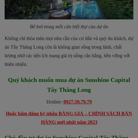
Bể bơi trong mỗi căn biệt thự của dự án
Không chỉ thỏa mãn mọi nhu cầu của cư dân và quý du khách, dự
án Tây Thăng Long còn là không gian sống trong lành, chất
lượng nhờ các tiện ích mang giá trị sống cân bằng, bền vững với
thiên nhiên.
Quý khách muốn mua dự án
Sunshine Capital
Tây Thăng Long
Hotline:
0927.59.79.79
Hoặc bấm đăng ký nhận BẢNG GIÁ – CHÍNH SÁCH BÁN
HÀNG mới nhất năm 2023
Chủ đầu tư dự án Sunshine Capital Tây Thăng