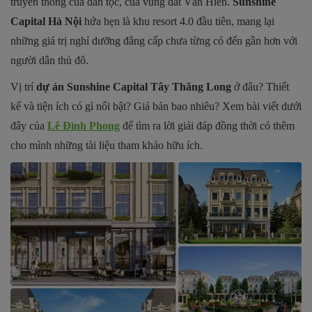
truyền thống của dân tộc, của vùng đất Văn Hiến.
Sunshine
Capital Hà Nội
hứa hẹn là khu resort 4.0 đầu tiên, mang lại
những giá trị nghỉ dưỡng đẳng cấp chưa từng có đến gần hơn với
người dân thủ đô.
Vị trí
dự án Sunshine Capital Tây Thăng Long
ở đâu? Thiết
kế và tiện ích có gì nổi bật? Giá bán bao nhiêu? Xem bài viết dưới
đây của
Lê Đình Phong
để tìm ra lời giải đáp đồng thời có thêm
cho mình những tài liệu tham khảo hữu ích.