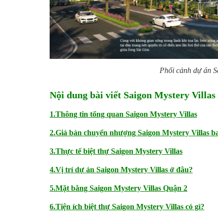
Phối cảnh dự án S
Nội dung bài viết Saigon Mystery Villa
1.Thông tin tổng quan Saigon Mystery Villas
2.Giá bán chuyển nhượng Saigon Mystery Villas b
3.Thực tế biệt thự Saigon Mystery Villas
4.Vị trí dự án Saigon Mystery Villas ở đâu?
5.Mặt bằng Saigon Mystery Villas Quận 2
6.Tiện ích biệt thự Saigon Mystery Villas có gì?