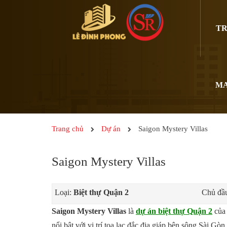
TR
MA
Trang chủ
Dự án
Saigon Mystery Villas
Saigon Mystery Villas
Loại:
Biệt thự Quận 2
Chủ đầu
Saigon Mystery Villas
là
dự án biệt thự Quận 2
của 
nổi bật với vị trí tọa lạc đắc địa giáp bên sông Sài 