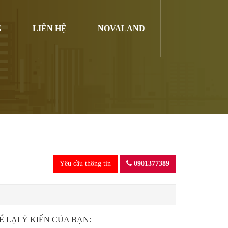
G
LIÊN HỆ
NOVALAND
Yêu cầu thông tin
0901377389
Ể LẠI Ý KIẾN CỦA BẠN: