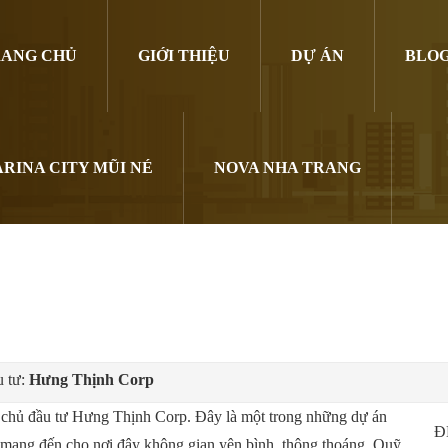
ANG CHỦ
GIỚI THIỆU
DỰ ÁN
BLO
RINA CITY MŨI NÉ
NOVA NHA TRANG
 tư:
Hưng Thịnh Corp
chủ đầu tư Hưng Thịnh Corp. Đây là một trong những dự án
Đ
Gòn mang đến cho nơi đây không gian yên bình, thông thoáng. Quỹ