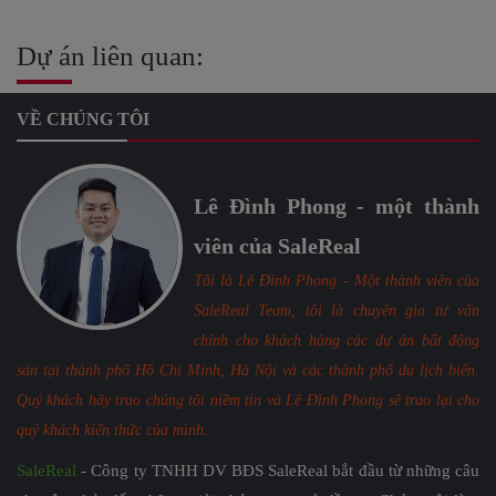
Dự án liên quan:
VỀ CHÚNG TÔI
Lê Đình Phong - một thành
viên của SaleReal
Tôi là Lê Đình Phong - Một thành viên của
SaleReal Team, tôi là chuyên gia tư vấn
chính cho khách hàng các dự án bất động
sản tại thành phố Hồ Chí Minh, Hà Nội và các thành phố du lịch biển.
Quý khách hãy trao chúng tôi niềm tin và Lê Đình Phong sẽ trao lại cho
quý khách kiến thức của mình.
SaleReal
- Công ty TNHH DV BĐS SaleReal bắt đầu từ những câu