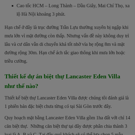
Cao tốc HCM – Long Thành – Dầu Giây, Mai Chí Thọ, xa
lộ Hà Nội khoảng 3 phút.
Hạn chế ở đây là trục đường Trần Lựu thường xuyên bị ngập khi
mưa lớn vì mặt đường còn thấp. Nhưng vấn đề này không duy trì
lâu và cư dân vẫn di chuyển khá tốt nhờ vỉa hẹ rộng 8m và mặt
đường rộng 30m. Hạn chế ách tắc giao thông khi mưa lớn hoặc
triều cường.
Thiết kế dự án biệt thự Lancaster Eden Villa
như thế nào?
Thiết kế biệt thự Lancaster Eden Villa được chúng tôi đánh giá là
1 phiên bản đặc biệt chưa từng có tại Sài Gòn trước đây.
Quy hoạch mặt bằng Lancaster Eden Villa gồm 1ha đất với chỉ 14
căn biệt thự. Những căn biệt thự tại đây được phân chia thành 3
loại là A, B và C. Tại đây quý khách sẽ có thể lựa chọn 5 mẫu