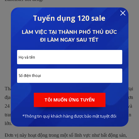
Thành lập và hoạt động từ năm 1995 với trụ sở chính được đặt tại
địa chỉ 21 Nguyễn Trung Ngạn, Bến Nghé, Quận 1. Trải qua hơn
24 năm kinh nghiệm cùng đội ngũ chuyên gia, kỹ sư nổi tiếng và
trang thiết bị hiện đại đã giúp cho đơn vị hoàn thành nhiều dự án
lớn.
Đơn vị này hoạt động trong một số lĩnh vực như bất động sản,