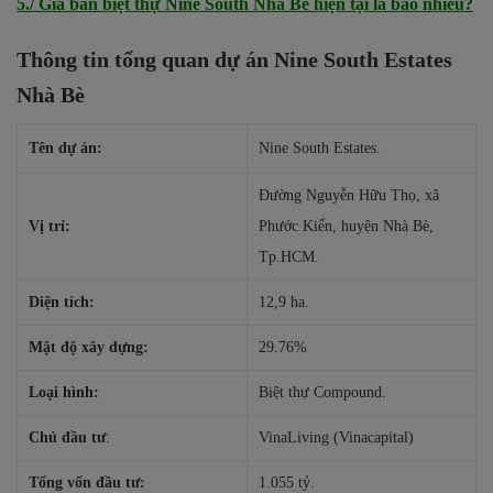
5./ Giá bán biệt thự Nine South Nhà Bè hiện tại là bao nhiêu?
Thông tin tổng quan dự án Nine South Estates
Nhà Bè
Tên dự án:
Nine South Estates.
Đường Nguyễn Hữu Thọ, xã
Vị trí:
Phước Kiển, huyện Nhà Bè,
Tp.HCM.
Diện tích:
12,9 ha.
Mật độ xây dựng:
29.76%
Loại hình:
Biệt thự Compound.
Chủ đầu tư
:
VinaLiving (Vinacapital)
Tổng vốn đầu tư:
1.055 tỷ.