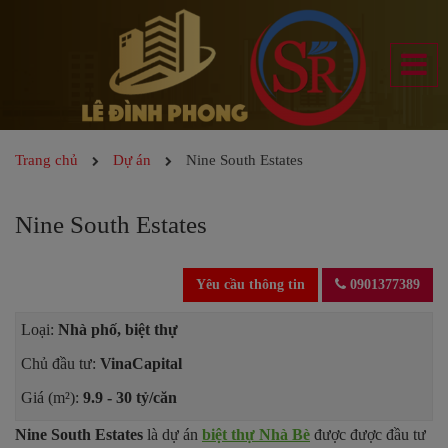
Trang chủ
Dự án
Nine South Estates
Nine South Estates
Yêu cầu thông tin
0901377389
Loại:
Nhà phố, biệt thự
Chủ đầu tư:
VinaCapital
Giá (m²):
9.9 - 30 tỷ/căn
Nine South Estates
là dự án
biệt thự Nhà Bè
được được đầu tư