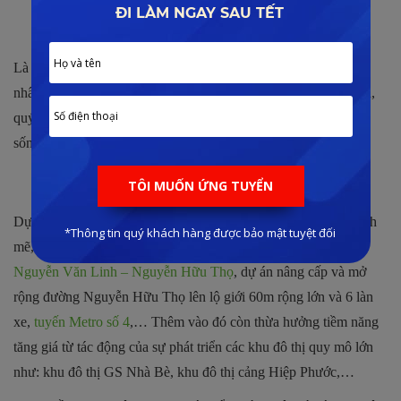
Công đồng dân cư văn minh, thành đạt.
Là nơi an cư lý tưởng cho các đối tượng khách hàng là doanh
nhân thành đạt, quản lý cấp cao,…Sống tại biệt thự Nine South,
quý khách hàng là một phần trong cộng đồng dân cư thành đạt,
sống cùng với những người hàng xóm văn minh và tri thức.
Tiềm năng tăng giá tốt trong tương lai
Dự án nằm trong khu vực có hạ tầng giao thông phát triển mạnh
mẽ, tiêu biểu như: dự án hầm chui, cầu vượt
nút giao đường
Nguyễn Văn Linh – Nguyễn Hữu Thọ
, dự án nâng cấp và mở
rộng đường Nguyễn Hữu Thọ lên lộ giới 60m rộng lớn và 6 làn
xe,
tuyến Metro số 4
,… Thêm vào đó còn thừa hưởng tiềm năng
tăng giá từ tác động của sự phát triển các khu đô thị quy mô lớn
như: khu đô thị GS Nhà Bè, khu đô thị cảng Hiệp Phước,…