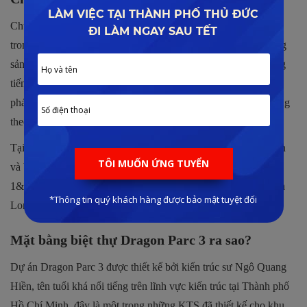
Chủ đầu tư dự án Dragon Parc 3 là đoàn Phú Long, đây là một
trong những thương hiệu uy tín hàng đầu trên lĩnh vực bất động
sản Hồ Chí Minh. Hầu hết các dự án đều được hoàn thiện đúng
tiến độ, sản phẩm bàn giao đúng theo như phối cảnh ban đầu,
pháp lý rõ ràng, minh bạch và sổ hồng cũng được bàn giao đúng
theo như thời gian cam kết.
Tại khu đô thị Dragon City, chủ đầu tư Phú Long đã hoàn thiện
và bàn giao các phân khu sau: Dragon Hill 1&2, Dragon Parc
1&2, tòa nhà PVGas Tower và khu biệt thự Kim Long & Ngân
Long.
Mặt bằng biệt thự Dragon Parc 3 ra sao?
Dự án Dragon Parc 3 được thiết kế bởi kiến trúc sư Ngô Quang
Hiền, tên tuổi khá nổi tiếng trên lĩnh vực kiến trúc tại Thành phố
Hồ Chí Minh, đây là một trong những KTS đã thiết kế cho khu