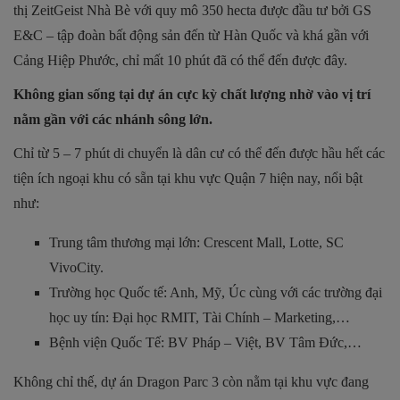
thị ZeitGeist Nhà Bè với quy mô 350 hecta được đầu tư bởi GS
E&C – tập đoàn bất động sản đến từ Hàn Quốc và khá gần với
Cảng Hiệp Phước, chỉ mất 10 phút đã có thể đến được đây.
Không gian sống tại dự án cực kỳ chất lượng nhờ vào vị trí
nằm gần với các nhánh sông lớn.
Chỉ từ 5 – 7 phút di chuyển là dân cư có thể đến được hầu hết các
tiện ích ngoại khu có sẵn tại khu vực Quận 7 hiện nay, nổi bật
như:
Trung tâm thương mại lớn: Crescent Mall, Lotte, SC
VivoCity.
Trường học Quốc tế: Anh, Mỹ, Úc cùng với các trường đại
học uy tín: Đại học RMIT, Tài Chính – Marketing,…
Bệnh viện Quốc Tế: BV Pháp – Việt, BV Tâm Đức,…
Không chỉ thế, dự án Dragon Parc 3 còn nằm tại khu vực đang