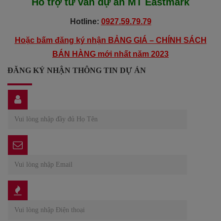
Hỗ trợ tư vấn dự án
MT Eastmark
Hotline:
0927.59.79.79
Hoặc bấm đăng ký nhận BẢNG GIÁ – CHÍNH SÁCH
BÁN HÀNG mới nhất năm 2023
ĐĂNG KÝ NHẬN THÔNG TIN DỰ ÁN