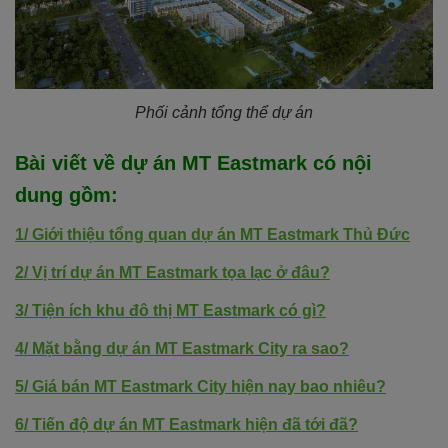
Phối cảnh tổng thể dự án
Bài viết về dự án
MT Eastmark
có nội
dung
gồm
:
1/
Giới thiệu tổng quan dự án MT Eastmark Thủ Đức
2/
Vị trí dự án MT Eastmark tọa lạc ở đâu?
3/
Tiện ích khu đô thị MT Eastmark có gì?
4/
Mặt bằng dự án MT Eastmark City ra sao?
5/
Giá bán MT Eastmark City hiện nay bao nhiêu?
6/
Tiến độ dự án MT Eastmark hiện đã tới đã?