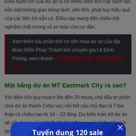
Điều tuyệt vời của dự án là có nhiều diện tích cây xanh tạo
nên một không gian trong lành, yên tĩnh, phát huy hiệu quả
của các tiện ích sẵn có. Điều này mang đến nhiều trải
nghiệm chất lượng và an toàn cho cư dân.
Xem thêm bài phân tích có nên mua dự án của tập
đoàn
Điền Phúc Thành bởi chuyên gia Lê Đình
Phong, xem nhanh:
CÓ NÊN MUA MT EASTMARK
CITY
Mặt bằng dự án MT Eastmark City ra sao?
Với diện tích quy hoạch lên đến 20 hecta, chủ đầu tư phân
chia dự án thành 3 khu vực với kết cấu chủ đạo là 7 tòa
tháp có chiều cao từ 14 – 22 tầng. Dự kiến toàn bộ dự án
sẽ xây dựng với mật độ 29,1% kết hợp với nhiều tiện ích
dịch vụ hiện đại được đầu tư với quy mô lớn.