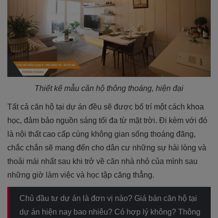
Thiết kế mẫu căn hộ thông thoáng, hiện đại
Tất cả căn hộ tại dự án đều sẽ được bố trí một cách khoa
học, đảm bảo nguồn sáng tối đa từ mặt trời. Đi kèm với đó
là nội thất cao cấp cùng không gian sống thoáng đãng,
chắc chắn sẽ mang đến cho dân cư những sự hài lòng và
thoải mái nhất sau khi trở về căn nhà nhỏ của mình sau
những giờ làm việc và học tập căng thẳng.
Chủ đầu tư dự án là đơn vị nào? Giá bán căn hộ tại
dự án hiện nay bao nhiêu? Có hợp lý không? Thông