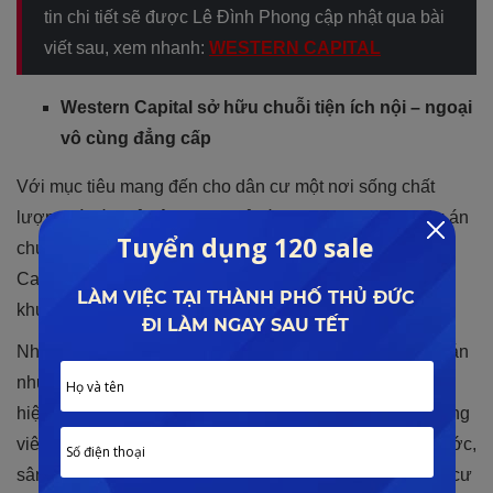
tin chi tiết sẽ được Lê Đình Phong cập nhật qua bài
viết sau, xem nhanh:
WESTERN CAPITAL
Western Capital sở hữu chuỗi tiện ích nội – ngoại
vô cùng đẳng cấp
Với mục tiêu mang đến cho dân cư một nơi sống chất
lượng và đầy đủ tiện nghi, chủ đầu tư sẽ trang bị tại dự án
chuỗi tiện ích nội khu chuẩn 5 sao. Hiện tại, Western
Capital đang là dự án có diện tích phủ xanh lớn nhất tại
khu vực phía Tây Thành phố.
Những tiện ích nội khu hấp dẫn sẽ được trang bị tại dự án
như: hồ bơi tràn bờ, clubhouse sang trọng, phòng gym
hiện đại, spa cao cấp, khu vui chơi dành cho trẻ nhỏ, công
viên cây xanh với hệ thống vườn treo, quảng trường nước,
sân chơi leo núi, đổi cỏ cảnh quan,… đem đến cho dân cư