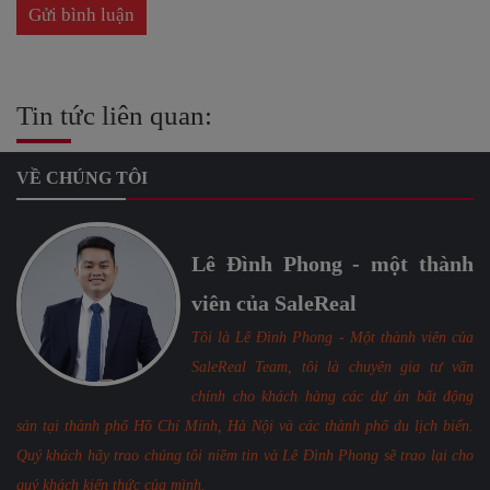
Tin tức liên quan:
VỀ CHÚNG TÔI
Lê Đình Phong - một thành
viên của SaleReal
Tôi là Lê Đình Phong - Một thành viên của
SaleReal Team, tôi là chuyên gia tư vấn
chính cho khách hàng các dự án bất động
sản tại thành phố Hồ Chí Minh, Hà Nội và các thành phố du lịch biển.
Quý khách hãy trao chúng tôi niềm tin và Lê Đình Phong sẽ trao lại cho
quý khách kiến thức của mình.