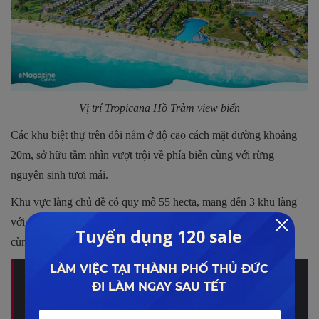
Vị trí Tropicana Hồ Tràm view biển
Các khu biệt thự trên đồi nằm ở độ cao cách mặt đường khoảng
20m, sở hữu tầm nhìn vượt trội về phía biển cùng với rừng
nguyên sinh tươi mái.
Khu vực làng chủ đề có quy mô 55 hecta, mang đến 3 khu làng
với các chủ đề khác nhau, được bao quanh rừng tràm kết hợp
cùng với kênh chèo thuyền Kayak.
Quý khách quan tâm đến dự án Tropicana Novaworld có
thể xem thông tin cập nhật và đánh giá tại đây:
TROPICANA HỒ TRÀM