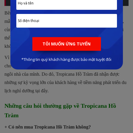
Bên cạnh đó, các sản phẩm tại phân kỳ sẽ được thiết kế với 40
mẫu second-home khác nhau với phong cách nhiệt đới độc đáo,
cùng với đó là những nét kiến trúc hiện đại cùng kết hợp với lợi
thế thiên nhiên tại đây, hứa hẹn sẽ tạo nên cho du khách những
không gian nghỉ dưỡng hoàn hảo.
Vì thế, đây chắc chắn sẽ là một điểm du lịch lý tưởng, đem đến
cho khách hàng một phong cách sống khác biệt ngay tại chính
ngôi nhà của mình. Do đó, Tropicana Hồ Tràm đã nhận được
những sự kỳ vọng lớn của khách hàng về tiềm năng phát triển du
lịch nghỉ dưỡng tại đây.
Những câu hỏi thường gặp về Tropicana Hồ
Tràm
+ Có nên mua Tropicana Hồ Tràm không?