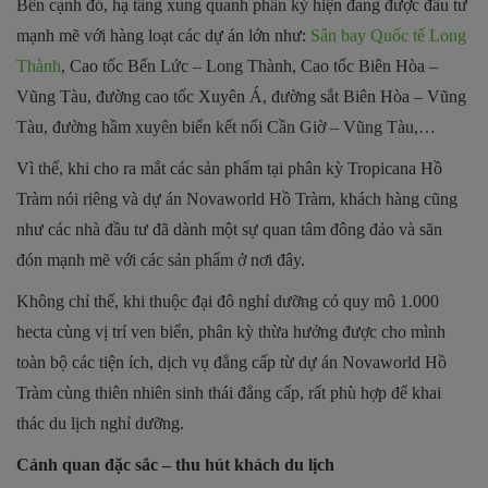
Bên cạnh đó, hạ tầng xung quanh phân kỳ hiện đang được đầu tư
mạnh mẽ với hàng loạt các dự án lớn như:
Sân bay Quốc tế Long
Thành
, Cao tốc Bến Lức – Long Thành, Cao tốc Biên Hòa –
Vũng Tàu, đường cao tốc Xuyên Á, đường sắt Biên Hòa – Vũng
Tàu, đường hầm xuyên biển kết nối Cần Giờ – Vũng Tàu,…
Vì thế, khi cho ra mắt các sản phẩm tại phân kỳ Tropicana Hồ
Tràm nói riêng và dự án Novaworld Hồ Tràm, khách hàng cũng
như các nhà đầu tư đã dành một sự quan tâm đông đảo và săn
đón mạnh mẽ với các sản phẩm ở nơi đây.
Không chỉ thế, khi thuộc đại đô nghỉ dưỡng có quy mô 1.000
hecta cùng vị trí ven biển, phân kỳ thừa hưởng được cho mình
toàn bộ các tiện ích, dịch vụ đẳng cấp từ dự án Novaworld Hồ
Tràm cùng thiên nhiên sinh thái đẳng cấp, rất phù hợp để khai
thác du lịch nghỉ dưỡng.
Cảnh quan đặc sắc – thu hút khách du lịch