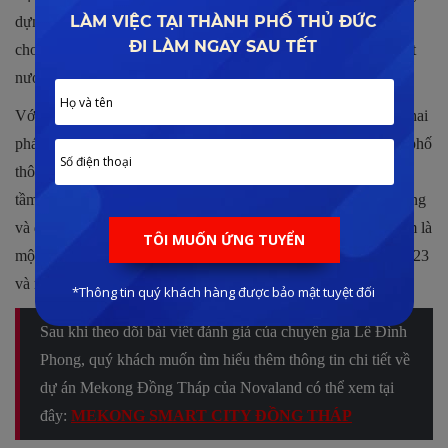
dựng, mang về nhiều thành công cho doanh nghiệp, tạo cơ hội
cho các nhà đầu tư, kiến tạo những công trình đẳng cấp cho đất
nước.
Với uy tín và năng lực thực sự đã giúp Novaland tiếp cận và khai
phá nhiều thị trường tiềm năng từ Bắc vào Nam. Dự án thành phố
thông minh Mê Kông được xem là một trong hướng đi mới có
tầm ảnh hưởng rất lớn đến sự phát triển của Đồng Tháp nói riêng
và đồng bằng sông Cửu Long nói chung. Vì vậy đây được xem là
một trong những dự án trọng điểm của Novaland trong năm 2023
và những năm tiếp theo.
Sau khi theo dõi bài viết đánh giá của chuyên gia Lê Đình
Phong, quý khách muốn tìm hiểu thêm thông tin chi tiết về
dự án Mekong Đồng Tháp của Novaland có thể xem tại
đây:
MEKONG SMART CITY ĐỒNG THÁP