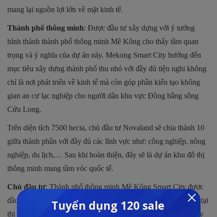
mang lại nguồn lợi lớn về mặt kinh tế.
Thành phố thông minh
: Được đầu tư xây dựng với ý tưởng
hình thành thành phố thông minh Mê Kông cho thấy tầm quan
trọng và ý nghĩa của dự án này. Mekong Smart City hướng đến
mục tiêu xây dựng thành phố thu nhỏ với đầy đủ tiện nghi không
chỉ là nơi phát triển về kinh tế mà còn góp phần kiến tạo không
gian an cư lạc nghiệp cho người dân khu vực Đồng bằng sông
Cửu Long.
Trên diện tích 7500 hecta, chủ đầu tư Novaland sẽ chia thành 10
giữa thành phần với đầy đủ các lĩnh vực như: công nghiệp, nông
nghiệp, du lịch,… Sau khi hoàn thiện, đây sẽ là dự án khu đô thị
thông minh mang tầm vóc quốc tế.
Chủ đầu tư
: Thành phố thông minh Mê Kông Smart City được
đầu tư xây dựng bởi thương hiệu Novaland. Ông lớn hàng đầu tại
thị trường bất động sản Việt Nam với hơn 50 dự án đã được xây