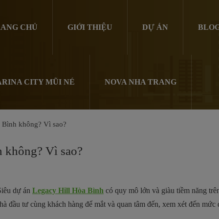
ANG CHỦ
GIỚI THIỆU
DỰ ÁN
BLO
RINA CITY MŨI NÉ
NOVA NHA TRANG
 Bình không? Vì sao?
h không? Vì sao?
Siêu dự án
Legacy Hill Hòa Bình
có quy mô lớn và giàu tiềm năng trê
u nhà đầu tư cùng khách hàng để mắt và quan tâm đến, xem xét đến mức