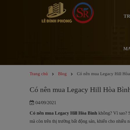
TR
MA
Trang chủ
Blog
Có nên mua Legacy Hill Hòa
Có nên mua Legacy Hill Hòa Bìn
04/09/2021
Có nên mua Legacy Hill Hòa Bình
không? Vì sao? 
mà còn trên thị trường bất động sản, khiến cho nhiề