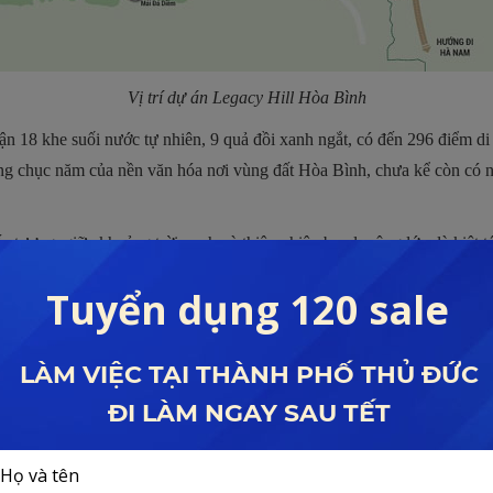
Vị trí dự án
Legacy Hill Hòa Bình
cận 18 khe suối nước tự nhiên, 9 quả đồi xanh ngắt, có đến 296 điểm di
àng chục năm của nền văn hóa nơi vùng đất Hòa Bình, chưa kể còn có
tượng, giữa khoảng trời xanh và thiên nhiên bao la rộng lớn, là kiệt t
dự án được xây dựng và phát triển thành khu nghỉ dưỡng với mô hình s
quanh, khu đô thị càng trở nên đậm chất sinh thái hơn, các hạng mục 
ách.