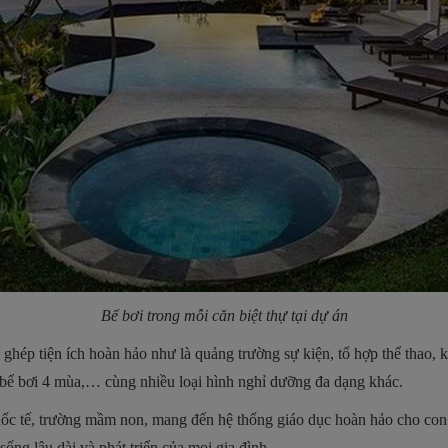
Bể bơi trong mỗi căn biệt thự tại dự án
hép tiện ích hoàn hảo như là quảng trường sự kiện, tổ hợp thể thao, kh
 bể bơi 4 mùa,… cùng nhiều loại hình nghỉ dưỡng đa dạng khác.
quốc tế, trường mầm non, mang đến hệ thống giáo dục hoàn hảo cho con
ng lâu dài và phát triển của mọi gia đình.