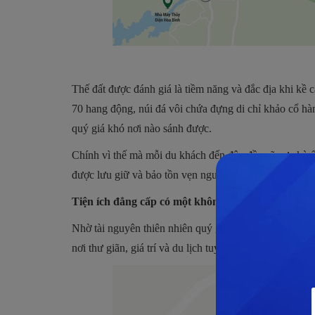
Thế đất được đánh giá là tiềm năng và đắc địa khi kề 
70 hang động, núi đá vôi chứa đựng di chỉ khảo cổ h
quý giá khó nơi nào sánh được.
Chính vì thế mà mỗi du khách đến đây đều sẽ cực kỳ ấn 
được lưu giữ và bảo tồn vẹn nguyên, tạo điều kiện để 
Tiện ích đẳng cấp có một không hai
Nhờ tài nguyên thiên nhiên quý giá và phong phú xung 
nơi thư giãn, giá trí và du lịch tuyệt vời cho mọi du kh