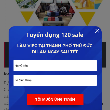
Tiện ích đa dạng
Cập nhật các thông tin chi tiết về vị trí, tiện ích, mặt
bằng… của dự án bởi Lê Đình Phong, xem ngay tại đây:
ECOGARDEN HUẾ
Ecogarden Huế có chủ đầu tư đáng tin cậy và uy tín
Dự án Ecogarden Huế được triển khai bởi tập đoàn Cotana
Group, chủ đầu tư có tiền thân là công ty TNHH Thành Nam,
thành lập kể từ năm 1993, đến nay đã có hơn 28 năm kinh
nghiệm, lĩnh vực chủ chốt mà tập đoàn tập trung phát triển là thi