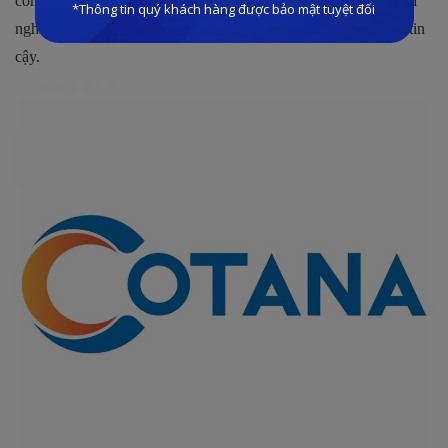
công công trình và kinh doanh bất động sản, tích lũy vô số kinh
nghiệm quý giá để phát triển dự án, trở thành chủ đầu tư đáng tin
cậy.