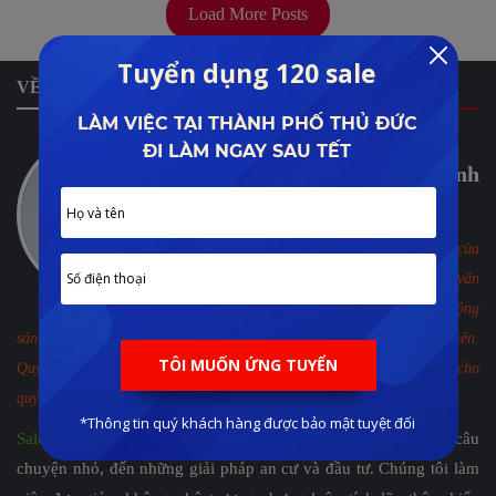
Load More Posts
VỀ CHÚNG TÔI
Lê Đình Phong - một thành
viên của SaleReal
Tôi là Lê Đình Phong - Một thành viên của
SaleReal Team, tôi là chuyên gia tư vấn
chính cho khách hàng các dự án bất động
sản tại thành phố Hồ Chí Minh, Hà Nội và các thành phố du lịch biển.
Quý khách hãy trao chúng tôi niềm tin và Lê Đình Phong sẽ trao lại cho
quý khách kiến thức của mình.
SaleReal
- Công ty TNHH DV BĐS SaleReal bắt đầu từ những câu
chuyện nhỏ, đến những giải pháp an cư và đầu tư. Chúng tôi làm