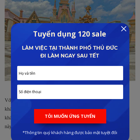
Trải nghiệm loạt tiện ích độc đáo
Với quy mô lớn, đa dạng tiện ích & dịch vụ hấp dẫn, để có thể
khám phá hết các hoạt động trong VinWonders Phú Quốc, du
khách sẽ mất rất nhiều thời gian để có thể thực hiện được điều
này.