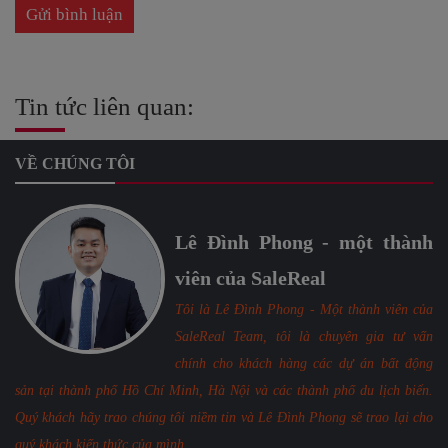
Tin tức liên quan:
VỀ CHÚNG TÔI
Lê Đình Phong - một thành
viên của SaleReal
Tôi là Lê Đình Phong - Một thành viên của
SaleReal Team, tôi là chuyên gia tư vấn
chính cho khách hàng các dự án bất động
sản tại thành phố Hồ Chí Minh, Hà Nội và các thành phố du lịch biển.
Quý khách hãy trao chúng tôi niềm tin và Lê Đình Phong sẽ trao lại cho
quý khách kiến thức của mình.