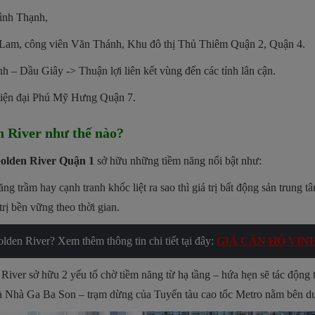
nh Thạnh,
 Lam, công viên Văn Thánh, Khu đô thị Thủ Thiêm Quận 2, Quận 4.
 – Dầu Giây -> Thuận lợi liên kết vùng đến các tỉnh lân cận.
 hiện đại Phú Mỹ Hưng Quận 7.
n River như thế nào?
Golden River Quận 1
sở hữu những tiềm năng nổi bật như:
ăng trầm hay cạnh tranh khốc liệt ra sao thì giá trị bất động sản trung
rị bền vững theo thời gian.
den River? Xem thêm thông tin chi tiết tại đây:
GIÁ CĂN HỘ VI
iver sở hữu 2 yếu tố chờ tiềm năng từ hạ tầng – hứa hẹn sẽ tác động t
và Nhà Ga Ba Son – trạm dừng của Tuyến tàu cao tốc Metro nằm bên d