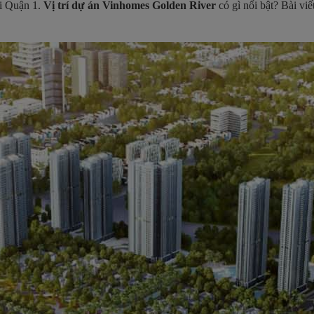
i Quận 1.
Vị trí dự án Vinhomes Golden River
có gì nổi bật? Bài viế