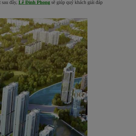
t sau đây,
Lê Đình Phong
sẽ giúp quý khách giải đáp