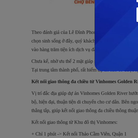
Theo đánh giá của Lê Đình Phong, vị trí dự án rất ĐẸP
chọn sinh sống ở đây, quý khách sẽ không cần lo lắng 
vào hàng trăm tiện ích dịch vụ đẳng cấp nhất tại trung
Chưa kể, nhờ ưu thế 2 mặt giáp sông Sài Gòn và hướ
Tại trung tâm thành phố, rất hiếm dự án nào có được 
Kết nối giao thông đa chiều từ Vinhomes Golden R
Vị trí đắc địa giúp dự án Vinhomes Golden River hưởn
bộ, hiện đại, thuận tiện di chuyển cho cư dân. Bên ng
thẳng tắp, giúp kết nối giao thông đa chiều thông thuận
Kết nối giao thông từ Khu đô thị Vinhomes:
+ Chỉ 1 phút -> Kết nối Thảo Cầm Viên, Quận 1