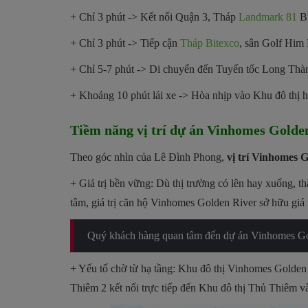
+ Chỉ 3 phút -> Kết nối Quận 3, Tháp
Landmark 81
Bì
+ Chỉ 3 phút -> Tiếp cận
Tháp Bitexco
, sân Golf Him
+ Chỉ 5-7 phút -> Di chuyển đến Tuyến tốc Long Thành
+ Khoảng 10 phút lái xe -> Hòa nhịp vào Khu đô thị
Tiềm năng vị trí dự án Vinhomes Golde
Theo góc nhìn của Lê Đình Phong,
vị trí Vinhomes 
+ Giá trị bền vững: Dù thị trường có lên hay xuống, th
tâm, giá trị căn hộ Vinhomes Golden River sở hữu giá t
Quý khách hàng quan tâm đến dự án
Vinhomes Gol
+ Yếu tố chờ từ hạ tầng: Khu đô thị Vinhomes Golden R
Thiêm 2 kết nối trực tiếp đến Khu đô thị Thủ Thiêm 