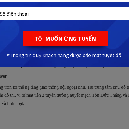
Vị trí dự án
Vinhomes Golden River
. Kết nối thông thuận, tiện ích khu vực đa dạng đầy đủ, căn hộ Vinho
đến vấn đề di chuyển đi học, đi làm mất quá nhiều thời gian. Mà đặc bi
 tâm thành phố.
ng về
Thảo Cầm Viên
xanh ngát tầm mắt, dự án nghiễm nhiên được hưở
lợi thế cảnh quan view nhìn và phong thủy đắc địa như vậy.
iver
g trọn lợi thế hạ tầng giao thông nội ngoại khu. Tại trung tâm khu đ
oài đô thị, vị trí mặt tiền 2 tuyến đường huyết mạch Tôn Đức Thắng và
 và linh hoạt.