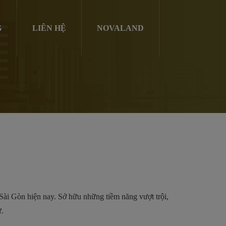
G
LIÊN HỆ
NOVALAND
 Sài Gòn hiện nay. Sở hữu những tiềm năng vượt trội,
ư.