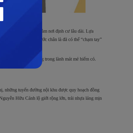
mes Ba Son thích hợp làm nơi định cư lâu dài. Lựa
ệt, chỉ chưa đến vài bước chân là đã có thể “chạm tay”
ng lợi môi trường sống trong lành mát mẻ hiếm có.
ô thị, những tuyến đường nội khu được quy hoạch đồng
 Nguyễn Hữu Cảnh lộ giới rộng lớn, trải nhựa láng mịn