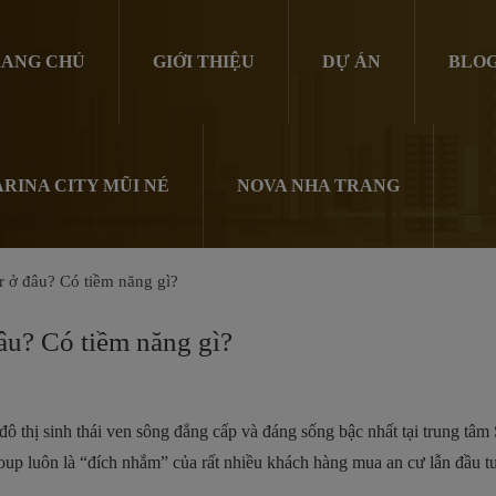
ANG CHỦ
GIỚI THIỆU
DỰ ÁN
BLO
RINA CITY MŨI NÉ
NOVA NHA TRANG
r ở đâu? Có tiềm năng gì?
âu? Có tiềm năng gì?
đô thị sinh thái ven sông đẳng cấp và đáng sống bậc nhất tại trung tâm
group luôn là “đích nhắm” của rất nhiều khách hàng mua an cư lẫn đầu t