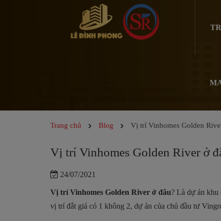
TR
MA
Trang chủ
Blog
Vị trí Vinhomes Golden Rive
Vị trí Vinhomes Golden River ở đ
24/07/2021
Vị trí Vinhomes Golden River ở đâu
? Là dự án khu 
vị trí đắt giá có 1 không 2, dự án của chủ đầu tư Vin