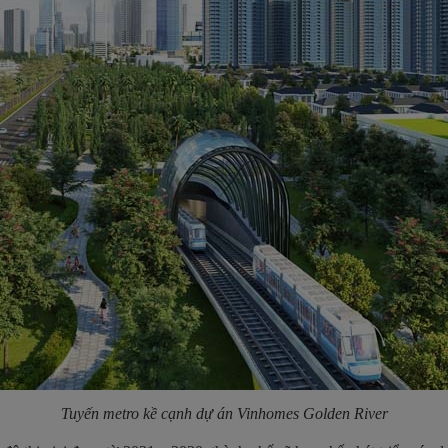
Tuyến metro kề cạnh dự án
Vinhomes Golden River