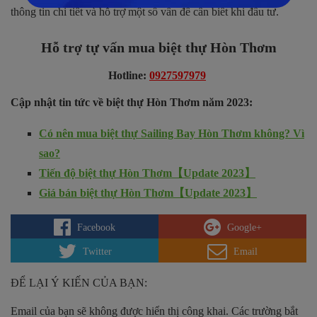
thông tin chi tiết và hỗ trợ một số vấn đề cần biết khi đầu tư.
Hỗ trợ tự vấn mua biệt thự Hòn Thơm
Hotline
:
0927597979
Cập nhật tin tức về biệt thự Hòn Thơm năm 2023:
Có nên mua biệt thự Sailing Bay Hòn Thơm không? Vì
sao?
Tiến độ biệt thự Hòn Thơm【Update 2023】
Giá bán biệt thự Hòn Thơm【Update 2023】
Facebook
Google+
Twitter
Email
ĐỂ LẠI Ý KIẾN CỦA BẠN:
Email của bạn sẽ không được hiển thị công khai.
Các trường bắt