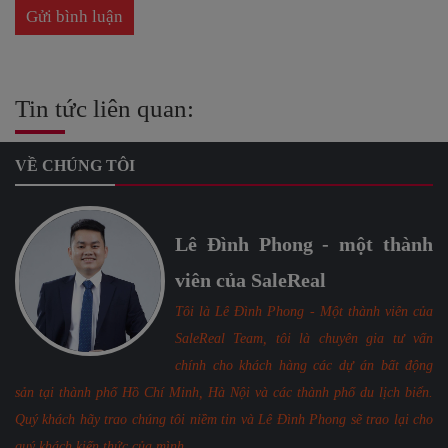
Tin tức liên quan:
VỀ CHÚNG TÔI
Lê Đình Phong - một thành
viên của SaleReal
Tôi là Lê Đình Phong - Một thành viên của
SaleReal Team, tôi là chuyên gia tư vấn
chính cho khách hàng các dự án bất động
sản tại thành phố Hồ Chí Minh, Hà Nội và các thành phố du lịch biển.
Quý khách hãy trao chúng tôi niềm tin và Lê Đình Phong sẽ trao lại cho
quý khách kiến thức của mình.