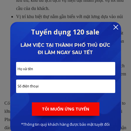
lưu trú, khu du lịch dịch vụ hiện đại nhằm phục vụ tốt nhu
cầu của du khách.
Vị trí khu biệt thự nằm gần biển với mặt lưng dựa vào núi
mang đến yếu tố phong thủy thịnh vượng, là một trong
những địa điểm có hướng view đẹp với góc nhìn bao quát
khung cảnh biển tại Bãi Trào. Khu vực sở hữu không gian
thiên nhiên yên bình, mát mẻ quanh năm là điều kiện lý
tưởng để nghỉ dưỡng.
Sở hữu quỹ đất vàng tại đảo Hòn Thơm trong khi diện tích
đất quy hoạch các dự án ngày càng thu hẹp. Đây được xem
là khu vực có giá trị bất động sản rất cao đã lọt vào mắt
xanh của rất nhiều nhà đầu tư.
Có thể thấy rằng
vị trí Sun Hòn Thơm
mang lại rất nhiều giá trị to
lớn để giúp dòng sản phẩm này trở thành thương hiệu đắt giá tại
Phú Quốc hiện nay. Để có thể sở hữu được những căn biệt thự
đảo Tỷ Phú thì quý khách hãy liên hệ với Lê Đình Phong để nhận