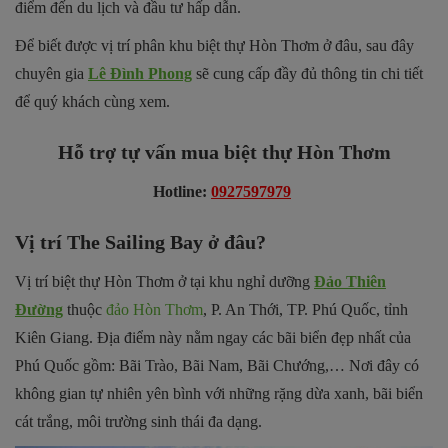
điểm đến du lịch và đầu tư hấp dẫn.
Để biết được vị trí phân khu biệt thự Hòn Thơm ở đâu, sau đây
chuyên gia
Lê Đình Phong
sẽ cung cấp đầy đủ thông tin chi tiết
để quý khách cùng xem.
Hỗ trợ tự vấn mua biệt thự Hòn Thơm
Hotline
:
0927597979
Vị trí The Sailing Bay ở đâu?
Vị trí biệt thự Hòn Thơm ở tại khu nghỉ dưỡng
Đảo Thiên
Đường
thuộc
đảo Hòn Thơm
, P. An Thới, TP. Phú Quốc, tỉnh
Kiên Giang. Địa điểm này nằm ngay các bãi biển đẹp nhất của
Phú Quốc gồm: Bãi Trào, Bãi Nam, Bãi Chướng,… Nơi đây có
không gian tự nhiên yên bình với những rặng dừa xanh, bãi biển
cát trắng, môi trường sinh thái đa dạng.