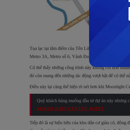
Tọa lạc tại tâm điểm của Tên Lửa do đó giúp cho dự á
Metro 3A, Metro số 6, Vành Đai Trong và khả năng 
Có thể thấy những công trình này không chỉ đơn thuần 
đó còn mang đến những tác động vượt bật để có thể nân
Điều này lại càng thể hiện rõ nét hơn khi Moonlight C
Quý khách hàng muống đầu tư dự án này nhưng chư
MOONLIGHT CENTRE POINT
Tiếp đó là sự hiện hữu của khu dân cư giàu có, đông đ