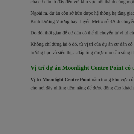
của cư dân từ đây đến với khu vực nội thành cùng một
Ngoài ra, dự án còn sở hữu được hệ thống hạ tầng giao
Kinh Dương Vương hay Tuyến Metro số 3A di chuyển
Do đó, thời gian để cư dân có thể di chuyển từ vị trí 
Không chỉ dừng lại ở đó, từ vị trí của dự án cư dân c
trường học và siêu thị,…đáp ứng được nhu cầu sống thi
Vị trí dự án Moonlight Centre Point có
t
Vị trí Moonlight Centre Point
nằm trong khu vực có s
cho nơi đây những tiềm năng để được đông đảo khách 