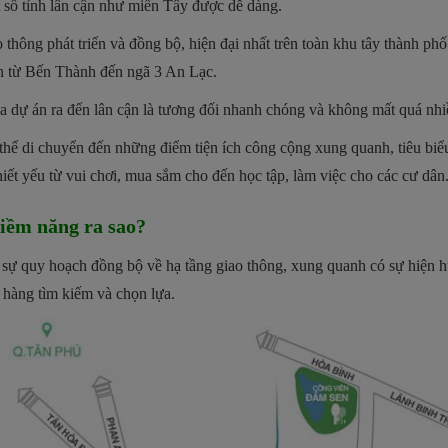
 số tỉnh lân cận như miền Tây được dễ dàng.
 thông phát triển và đồng bộ, hiện đại nhất trên toàn khu tây thành p
 từ Bến Thành đến ngã 3 An Lạc.
của dự án ra đến lân cận là tương đối nhanh chóng và không mất quá nhiề
ó thể di chuyển đến những điểm tiện ích công cộng xung quanh, tiêu b
ết yếu từ vui chơi, mua sắm cho đến học tập, làm việc cho các cư dân
iềm năng ra sao?
ự quy hoạch đồng bộ về hạ tầng giao thông, xung quanh có sự hiện hữu
hàng tìm kiếm và chọn lựa.