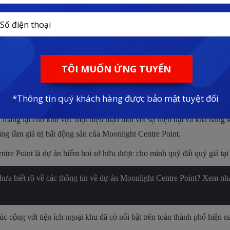
Hình ảnh khác về vị trí của dự án
Moonlight Centre Point
n có thể thừa hưởng được những lợi thế to lớn được mang lại từ hạ tầ
kết nối đến các trục đường huyết mạch gồm Quốc lộ 1A, Võ Văn Kiệt
mang lại cho khu vực một diện mạo mới với sự hiện đại và khả năng kết
g tầm giá trị bất động sản của Moonlight Centre Point.
entre Point là dự án hiếm hoi sở hữu được cho mình quỹ đất quý giá t
a biết rõ về các thông tin về dự án
Moonlight Centre Point? Xem nhan
úc cộng với tiện ích ngoại khu đã có nổi bật trên toàn thành phố hiện 