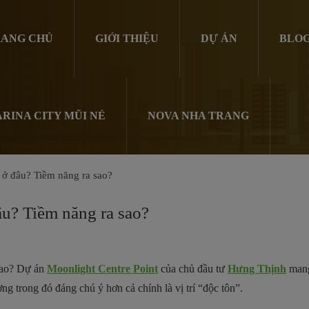
ANG CHỦ
GIỚI THIỆU
DỰ ÁN
BLO
RINA CITY MŨI NÉ
NOVA NHA TRANG
t ở đâu? Tiềm năng ra sao?
âu? Tiềm năng ra sao?
sao? Dự án
Moonlight Centre Point
của chủ đầu tư
Hưng Thịnh
mang
ng trong đó đáng chú ý hơn cả chính là vị trí “độc tôn”.