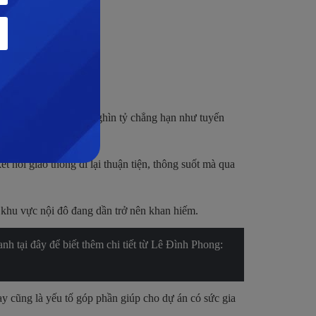
ng giao thông quy mô nghìn tỷ chẳng hạn như tuyến
, Kinh Dương Vương.
 nối giao thông đi lại thuận tiện, thông suốt mà qua
ại khu vực nội đô đang dần trở nên khan hiếm.
h tại đây để biết thêm chi tiết từ Lê Đình Phong:
nay cũng là yếu tố góp phần giúp cho dự án có sức gia