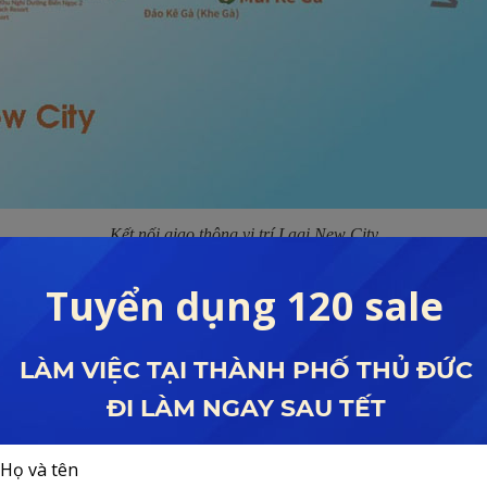
Kết nối giao thông vị trí Lagi New City
Hỗ trợ tư vấn dự án Lagi New City Bình Thuận
Hotline:
0927.59.79.79
ew City Bình Thuận
Lagi New City thì xin mời quý khách xem đánh giá của Lê Đình Phong nh