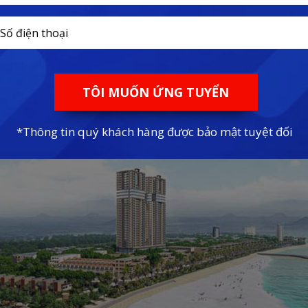
hiên nhiên ưu ái nhiều cảnh quan thiên nhiên vô cùng đẹp và mang nét