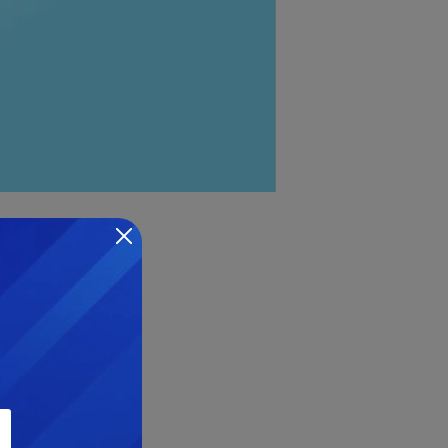
ư sau: