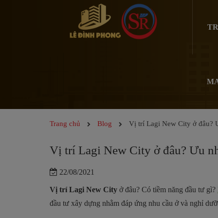
TR
MA
Trang chủ
Blog
Vị trí Lagi New City ở đâu?
Vị trí Lagi New City ở đâu? Ưu 
22/08/2021
Vị trí Lagi New City
ở đâu? Có tiềm năng đầu tư gì?
đầu tư xây dựng nhằm đáp ứng nhu cầu ở và nghỉ dưỡ