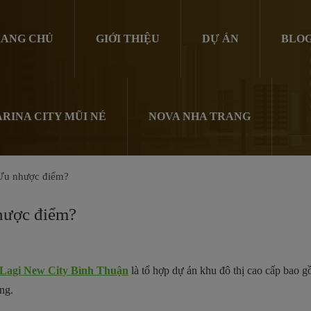
ANG CHỦ
GIỚI THIỆU
DỰ ÁN
BLO
RINA CITY MŨI NÉ
NOVA NHA TRANG
 Ưu nhược điểm?
nhược điểm?
Lagi New City Bình Thuận
là tổ hợp dự án khu đô thị cao cấp bao gồm n
ng.