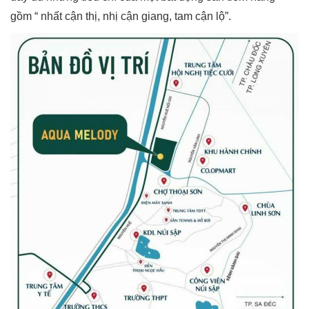
gồm “ nhất cận thị, nhị cận giang, tam cận lộ”.