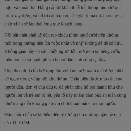
nghi và thuận lợi. Đẳng cấp từ khâu thiết kế, thông minh từ quá
trình xây dựng và bố trí cảnh quan, các giá trị mà dự án mang lại
chắc chắn sẽ làm hài lòng quý khách hàng.
Nổi bật nhất phải kể đến rạp chiếu phim ngoài trời trên không,
một trong những tiện ích “độc nhất vô nhị” không dễ để sở hữu.
Không gian này có sức chứa người lớn, nơi đem lại tiếng cười,
niềm vui cả sự hạnh phúc cho cư dân sinh sống tại đây.
Tiếp theo đó là hồ bơi rộng lớn với làn nước xanh mát được thiết
kế ngay trong vùng nội khu dự án. Thấu hiểu được nhu cầu của
người dân, đơn vị chủ đầu tư đã phân chia hồ bơi thành khu cho
người lớn và trẻ em rõ rệt, yếu tố này nhằm đảm bảo an toàn cũng
như mang đến không gian vui chơi thoải mái cho mọi người.
Đây chắc chắn sẽ là điểm đến lý tưởng cho những ngày hè oi ả
của TP HCM.