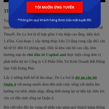
Thông tin khái quát dự án De La Sol
Tọa lạc tại vùng trung tâm khu vực quận 4, trên tuyến đường
huyết mạch nối liền các khu vực trung tâm, con đường Tôn Thất
Thuyết. De La Sol là tổ hợp gồm 3 tòa tháp cao tầng, diện tích
1.45ha. Giai đoạn 1 xây dựng tháp Alto 23 tầng cung cấp 482 căn
hộ từ 01 đến 03 phòng ngủ. Đây là khu căn hộ cao cấp, khu
thương mại do
chủ đầu tư CapitaLand
thực hiện cùng đơn vị
phát triển dự án Công ty Cổ Phần Đầu Tư Kinh Doanh Bất Động
Sản Việt Hưng Phú.
Lấy ý tưởng thiết kế từ âm nhạc, De La Sol là
dự án căn hộ
Quận 4
với mong muốn đem đến một cuộc sống với nhiều âm
hưởng vui tươi, nhộn nhịp, đồng thời mang lại sự tiện lợi, hữu ích
cho cư dân sinh sống tại Quận 4.
Bài viết trên đây hy vọng sẽ phần nào giúp quý khách hàng thông