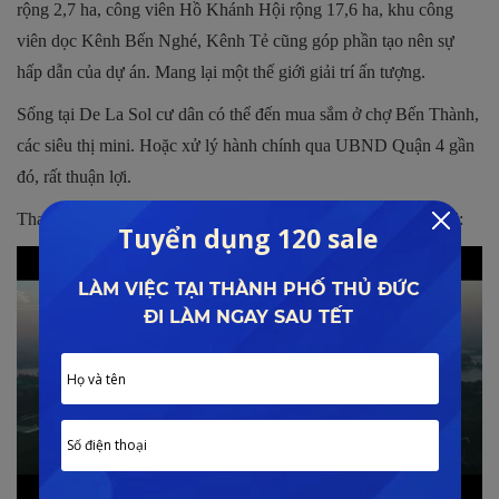
rộng 2,7 ha, công viên Hồ Khánh Hội rộng 17,6 ha, khu công
viên dọc Kênh Bến Nghé, Kênh Tẻ cũng góp phần tạo nên sự
hấp dẫn của dự án. Mang lại một thế giới giải trí ấn tượng.
Sống tại De La Sol cư dân có thể đến mua sắm ở chợ Bến Thành,
các siêu thị mini. Hoặc xử lý hành chính qua UBND Quận 4 gần
đó, rất thuận lợi.
Tham khảo video về dự án D’ Edge Thảo Điền của Capitaland: