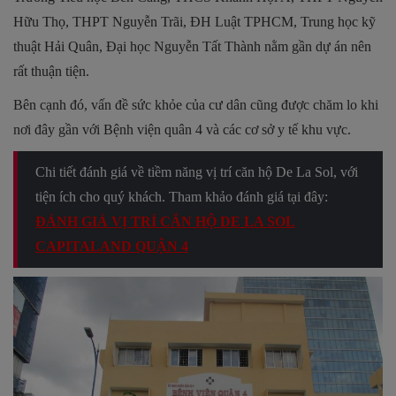
Hữu Thọ, THPT Nguyễn Trãi, ĐH Luật TPHCM, Trung học kỹ
thuật Hải Quân, Đại học Nguyễn Tất Thành nằm gần dự án nên
rất thuận tiện.
Bên cạnh đó, vấn đề sức khỏe của cư dân cũng được chăm lo khi
nơi đây gần với Bệnh viện quân 4 và các cơ sở y tế khu vực.
Chi tiết đánh giá về tiềm năng vị trí căn hộ De La Sol, với
tiện ích cho quý khách. Tham khảo đánh giá tại đây:
ĐÁNH GIÁ VỊ TRÍ CĂN HỘ DE LA SOL
CAPITALAND QUẬN 4