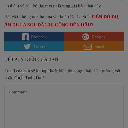
tin thêm về căn hộ được xem là sáng giá bậc nhất này.
Bài viết không nên bỏ qua về dự án De La Sol:
TIẾN ĐỘ DỰ
ÁN DE LA SOL ĐÃ THI CÔNG ĐẾN ĐÂU?
Facebook
Google+
Twitter
Email
ĐỂ LẠI Ý KIẾN CỦA BẠN:
Email của bạn sẽ không được hiển thị công khai.
Các trường bắt
buộc được đánh dấu
*