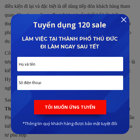
điều kiện đi lại và đặc biệt là dễ dàng tiếp đón khách hàng tham
quan. Shophouse Santo Port được tư vấn thiết kế bởi những
thương hiệu đẳng cấp hàng đầu trên thế giới sẽ tạo ra những đột
phá trong kiến trúc và mang đến những trải nghiệm hấp dẫn cho
du khách.
Công trình sẽ sử dụng 2 gam màu chủ đạo là màu trắng biểu
tượng cho bầu trời và màu xanh biểu tượng cho nước biển. Đây là
kiểu kiến trúc đặc trưng theo phong cách Santorini của đất nước
Hy Lạp nổi tiếng là vương quốc của những công trình kiến trúc
nghệ thuật vườn tâm thế giới.
Sau khi theo dõi nội dung thông tin về
tiến độ shophouse Hòn
Thơm
và quy hoạch của dự án này được cung cấp bởi Lê Đình
Phong. Hy vọng quý khách đã nắm bắt được những thông tin cần
biết về dự án của Sun Group nhằm đưa ra những quyết định đầu
tư phù hợp.