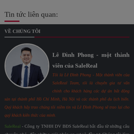
Tin tức liên quan:
VỀ CHÚNG TÔI
Lê Đình Phong - một thành
viên của SaleReal
Tôi là Lê Đình Phong - Một thành viên của
SaleReal Team, tôi là chuyên gia tư vấn
chính cho khách hàng các dự án bất động
sản tại thành phố Hồ Chí Minh, Hà Nội và các thành phố du lịch biển.
Quý khách hãy trao chúng tôi niềm tin và Lê Đình Phong sẽ trao lại cho
quý khách kiến thức của mình.
SaleReal
- Công ty TNHH DV BĐS SaleReal bắt đầu từ những câu