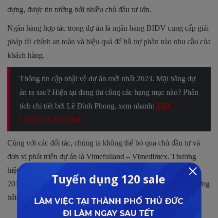
dựng, được tin tưởng bởi nhiều chủ đầu tư lớn.
Ngân hàng hợp tác trong dự án là ngân hàng BIDV cung cấp giải
pháp tài chính an toàn và hiệu quả để hỗ trợ phần nào nhu cầu của
khách hàng.
Thông tin cập nhật về dự án mới nhất 2023. Mặt bằng dự
án ra sao? Hiện tại đang thi công các hạng mục nào? Phân
tích chi tiết bởi Lê Đình Phong, xem nhanh:
THE
LOTUS CENTER
Cùng với các đối tác, chúng ta không thể bỏ qua chủ đầu tư và
đơn vị phát triển dự án là Vimefulland – Vimedimex. Thương
hiệu nổi tiếng trong lĩnh vực dược phẩm được thành lập năm
2016 nhanh chóng khẳng định được giá trị của mình tại thị trường
bất động sản, đặc biệt là tại thị trường Hà Nội.