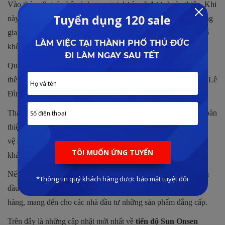
Vào tháng 9, toàn bộ cảnh quan tại dự án sẽ được hoàn thiện. Khi
này, cây xanh sẽ cùng kết hợp với mặt nước trở thành một không
gian sống cực kỳ trong lành và mát mẻ, đây được xem là yếu tố
không thể thiếu tại các dự án nghỉ dưỡng cao cấp hiện nay.
Quý khách hàng quan tâm đến giá bán của dự án? Muốn biết
thêm vị trí và tiềm năng? Đánh giá và phân tích bởi chuyên gia Lê
Đình Phong, xem nhanh tại đây:
SUN ONSEN VILLAGE
Tháng 4/2022 hệ thống nội thất tại dự án sẽ được chủ đầu tư hoàn
thiện toàn bộ từ phòng khách, nhà bếp, phòng ngủ cho đến nhà
vệ sinh với những trang thiết bị hiện đại nhất để phục vụ cho
khách hàng.
Nếu dự án được hoàn thiện đúng tiến độ, vào tháng 6/2022 chủ
đầu tư đã bàn giao toàn bộ Sun Onsen Village đến tay khách
hàng, mang đến cho các nhà đầu tư những sản phẩm đẳng cấp.
Trên đây là những cập nhật mới nhất về
tiến độ Sun Onsen