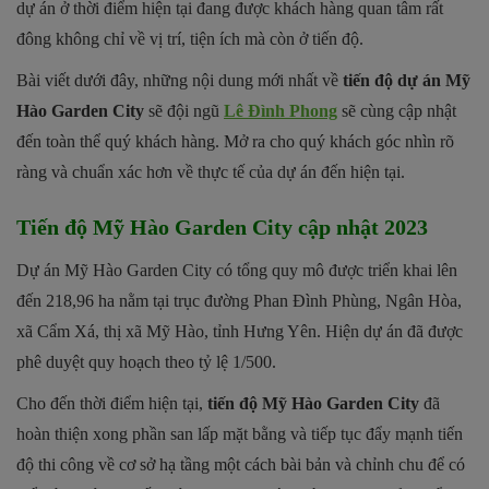
dự án ở thời điểm hiện tại đang được khách hàng quan tâm rất
đông không chỉ về vị trí, tiện ích mà còn ở tiến độ.
Bài viết dưới đây, những nội dung mới nhất về
tiến độ dự án Mỹ
Hào Garden City
sẽ đội ngũ
Lê Đình Phong
sẽ cùng cập nhật
đến toàn thể quý khách hàng. Mở ra cho quý khách góc nhìn rõ
ràng và chuẩn xác hơn về thực tế của dự án đến hiện tại.
Tiến độ Mỹ Hào Garden City cập nhật 2023
Dự án Mỹ Hào Garden City có tổng quy mô được triển khai lên
đến 218,96 ha nằm tại trục đường Phan Đình Phùng, Ngân Hòa,
xã Cẩm Xá, thị xã Mỹ Hào, tỉnh Hưng Yên. Hiện dự án đã được
phê duyệt quy hoạch theo tỷ lệ 1/500.
Cho đến thời điểm hiện tại,
tiến độ Mỹ Hào Garden City
đã
hoàn thiện xong phần san lấp mặt bằng và tiếp tục đẩy mạnh tiến
độ thi công về cơ sở hạ tầng một cách bài bản và chỉnh chu để có