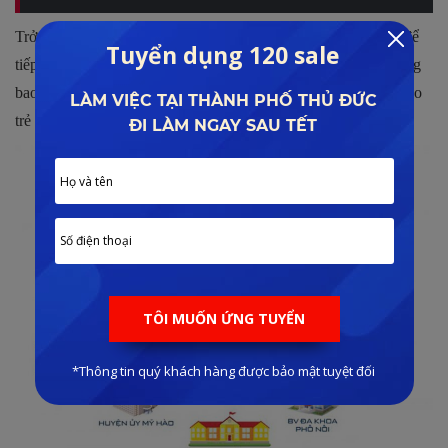
Trở thành cư dân tại đây, bạn có thể nhanh chóng và dễ dàng để
tiếp cận đến hàng loạt các dịch vụ tiện ích cao cấp và chất lượng
bao gồm như trung tâm mua sắm, khu vui chơi thiết kế dành cho
trẻ em hay sân chơi thể thao,…