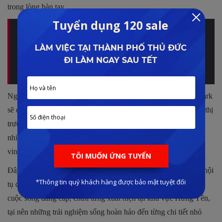
trong lòng bàn tay.
Theo Lê Đình Phong nhận định đây là một dự án rất đáng
mua để ở vì những tiện ích và tiềm năng mà nó mang lại.
Xem nhanh thông tin về dự án tại đây:
SOL FOREST
ECOPARK
Ngoài ra, với đa dạng các loại hình sản phẩm, Sol Forest Ecopark
sẽ có thể đáp ứng được đa dạng những nhu cầu khác nhau của thị
trường, từ khách hàng độc thân, vợ chồng trẻ cho đến gia đình
nhiều thế hệ. Tạo nên một cộng đồng dân cư hiện đại và phồn
vinh.
Đây chính là dự án biểu tượng tại đại đô thị Ecopark, vì thế sẽ hội
tụ được những nét ưu việt đẳng cấp, đem đến cho dân cư một
cuộc sống đẳng cấp, chưa từng xuất hiện tại khu vực Hưng Yên,
tại nên những trải nghiệm sống hoàn hảo đến từng chi tiết nhỏ