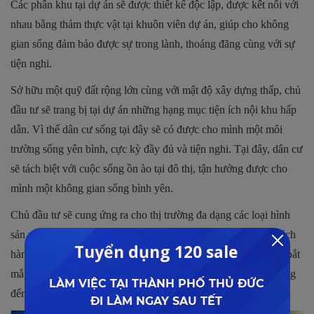
Các phân khu tại dự án sẽ được thiết kế độc lập, được kết nối với
nhau bằng thảm thực vật tại khuôn viên dự án, giúp cho không
gian sống đảm bảo được sự trong lành, thoáng đãng cùng với sự
tiện nghi.
Sở hữu một quỹ đất rộng lớn cùng với mật độ xây dựng thấp, chủ
đầu tư sẽ trang bị tại dự án những hạng mục tiện ích nội khu hấp
dẫn. Vì thế dân cư sống tại đây sẽ có được cho mình một môi
trường sống yên bình, cực kỳ đầy đủ và tiện nghi. Tại đây, dân cư
sẽ tách biệt với cuộc sống ồn ào tại đô thị, tận hưởng được cho
mình một không gian sống bình yên.
Chủ đầu tư sẽ cung ứng ra cho thị trường đa dạng các loại hình
sản phẩm để đáp ứng được những nhu cầu khác nhau của khách
hàng. Các sản phẩm sẽ được thiết kế với phong cách hiện đại, bắt
mắt cùng sự hiện diện của nội thất thông minh, hứa hẹn sẽ mang
đến cho cộng đồng dân cư một nơi sống thoải mái nhất.