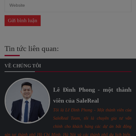
Tin tức liên quan:
VỀ CHÚNG TÔI
Lê Đình Phong - một thành
viên của SaleReal
Tôi là Lê Đình Phong - Một thành viên của
SaleReal Team, tôi là chuyên gia tư vấn
chính cho khách hàng các dự án bất động
sản tại thành phố Hồ Chí Minh, Hà Nội và các thành phố du lịch biển.