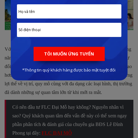
Tiện ích chung cư FLC Đại Mỗ
Với sự nóng lên của thị trường bất động sản
Hà Nội
trong những
năm hiện nay, nhu cầu của khách hàng cũng như các nhà đầu tư
đối với các sản phẩm căn hộ chung cư cũng đang dần trở nên cao
hơn. Và đối với một dự án như FLC Đại Mỗ, sở hữu được những
lợi thế về vị trí, quy mô cùng với đa dạng các loại hình, thị trường
đã dành những sự quan tâm lớn từ khi mới ra mắt.
Có nên đầu tư FLC Đại Mỗ hay không? Nguyên nhân vì
sao? Quý khách quan tâm đến vấn đề này có thể xem ngay
phần phân tích & đánh giá của chuyên gia BĐS Lê Đình
Phong tại đây:
FLC ĐẠI MỖ