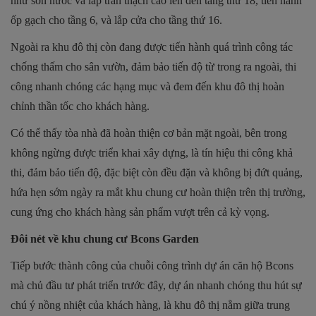
như sơn nước và lắp trần thạch cao lên đến tầng thứ 18, tiến hành
ốp gạch cho tầng 6, và lắp cửa cho tầng thứ 16.
Ngoài ra khu đô thị còn đang được tiến hành quá trình công tác
chống thấm cho sân vườn, đảm bảo tiến độ từ trong ra ngoài, thi
công nhanh chóng các hạng mục và đem đến khu đô thị hoàn
chỉnh thần tốc cho khách hàng.
Có thể thấy tòa nhà đã hoàn thiện cơ bản mặt ngoài, bên trong
không ngừng được triển khai xây dựng, là tín hiệu thi công khả
thi, đảm bảo tiến độ, đặc biệt còn đều đặn và không bị đứt quảng,
hứa hẹn sớm ngày ra mắt khu chung cư hoàn thiện trên thị trường,
cung ứng cho khách hàng sản phẩm vượt trên cả kỳ vọng.
Đôi nét về khu chung cư Bcons Garden
Tiếp bước thành công của chuỗi công trình dự án căn hộ Bcons
mà chủ đầu tư phát triển trước đây, dự án nhanh chóng thu hút sự
chú ý nồng nhiệt của khách hàng, là khu đô thị nằm giữa trung