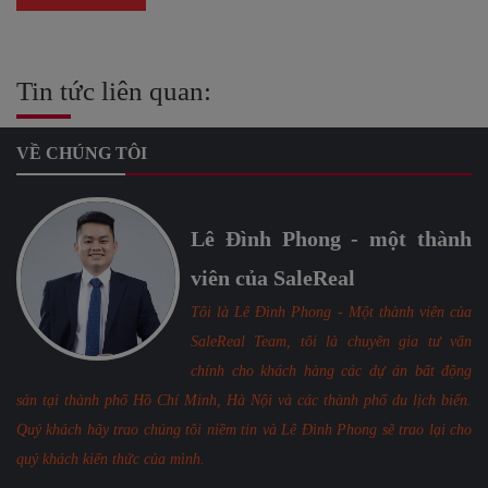
Tin tức liên quan:
VỀ CHÚNG TÔI
Lê Đình Phong - một thành
viên của SaleReal
Tôi là Lê Đình Phong - Một thành viên của
SaleReal Team, tôi là chuyên gia tư vấn
chính cho khách hàng các dự án bất động
sản tại thành phố Hồ Chí Minh, Hà Nội và các thành phố du lịch biển.
Quý khách hãy trao chúng tôi niềm tin và Lê Đình Phong sẽ trao lại cho
quý khách kiến thức của mình.