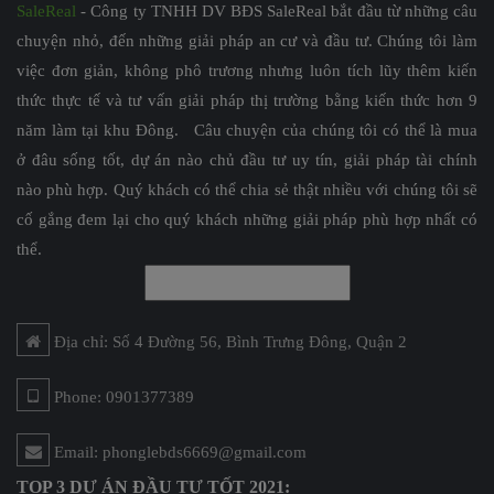
SaleReal
- Công ty TNHH DV BĐS SaleReal bắt đầu từ những câu
chuyện nhỏ, đến những giải pháp an cư và đầu tư. Chúng tôi làm
việc đơn giản, không phô trương nhưng luôn tích lũy thêm kiến
thức thực tế và tư vấn giải pháp thị trường bằng kiến thức hơn 9
năm làm tại khu Đông. Câu chuyện của chúng tôi có thể là mua
ở đâu sống tốt, dự án nào chủ đầu tư uy tín, giải pháp tài chính
nào phù hợp. Quý khách có thể chia sẻ thật nhiều với chúng tôi sẽ
cố gắng đem lại cho quý khách những giải pháp phù hợp nhất có
thể.
Địa chỉ: Số 4 Đường 56, Bình Trưng Đông, Quận 2
Phone: 0901377389
Email: phonglebds6669@gmail.com
TOP 3 DỰ ÁN ĐẦU TƯ TỐT 2021: