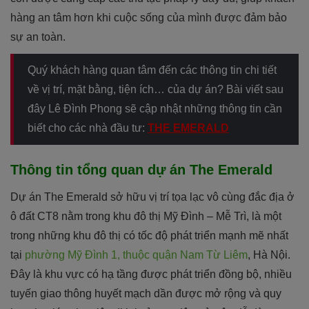
hàng an tâm hơn khi cuộc sống của mình được đảm bảo
sự an toàn.
Quý khách hàng quan tâm đến các thông tin chi tiết
về vị trí, mặt bằng, tiện ích… của dự án? Bài viết sau
đây Lê Đình Phong sẽ cập nhật những thông tin cần
biết cho các nhà đầu tư:
THE EMERALD
Thông tin tổng quan dự án The Emerald
Dự án The Emerald sở hữu vị trí tọa lạc vô cùng đắc địa ở
ô đất CT8 nằm trong khu đô thị Mỹ Đình – Mễ Trì, là một
trong những khu đô thị có tốc độ phát triển mạnh mẽ nhất
tại
phường Mỹ Đình 1, thuộc quận Nam Từ Liêm
, Hà Nội.
Đây là khu vực có hạ tầng được phát triển đồng bộ, nhiều
tuyến giao thông huyết mạch dần được mở rộng và quy