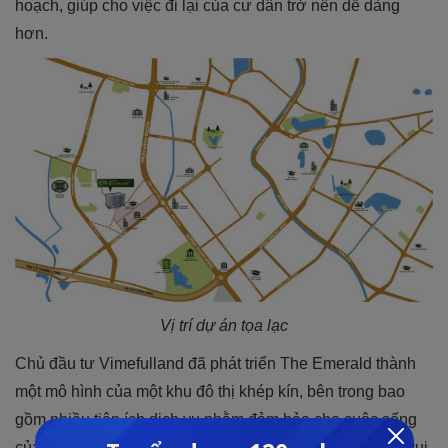
hoạch, giúp cho việc đi lại của cư dân trở nên dễ dàng
hơn.
Vị trí dự án tọa lạc
Chủ đầu tư Vimefulland đã phát triển The Emerald thành
một mô hình của một khu đô thị khép kín, bên trong bao
gồm nhiều tiện ích dịch vụ nhằm đảm bảo cho cuộc sống
của cư dân được đáp ứng trọn vẹn và đầy đủ như: khu vui