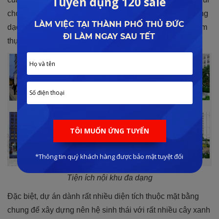
chơi, sân tập thể thao, bể bơi, khu tập dưỡng sinh, đường
dạo bộ, công viên trung tâm, nhà hàng, quán cafe, khu ẩm
thực BBQ,…
Tiện ích nội khu đa dạng
Đặc biệt, dự án dành rất nhiều diện tích thuộc mặt bằng
chung để xây dựng nên hệ sinh thái với rất nhiều cây xanh