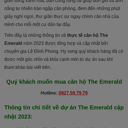
gian sống xanh mát, ban công rộng rãi giúp đón gió và ánh
nắng tự nhiên tràn ngập căn phòng, đem đến những phút
giây nghỉ ngơi, thư giãn thực sự ngay chính căn nhà của
mình cho mỗi một cư dân tại đây.
Trên đây là những thông tin về
thực tế căn hộ The
Emerald
năm 2023 được tổng hợp và cập nhật bởi
chuyên gia Lê Đình Phong. Hy vọng quý khách hàng đã có
được một góc nhìn và khía cạnh mới từ dự án sau khi
tham khào bài viết trên.
Quý khách muốn mua căn hộ
The Emerald
Hotline:
0927.59.79.79
Thông tin chi tiết về dự án
The Emerald
cập
nhật 2023
: