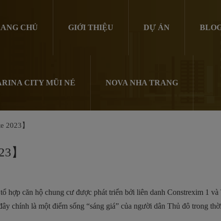
ANG CHỦ
GIỚI THIỆU
DỰ ÁN
BLO
RINA CITY MŨI NÉ
NOVA NHA TRANG
te 2023】
023】
 tổ hợp căn hộ chung cư được phát triển bởi liên danh Constrexim 1 và 
s, đây chính là một điểm sống “sáng giá” của người dân Thủ đô trong thờ