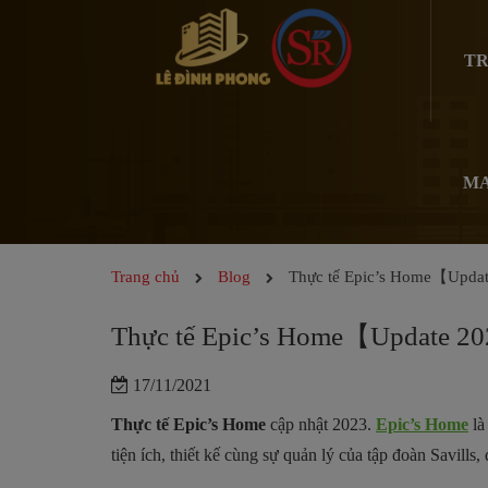
TR
MA
Trang chủ
Blog
Thực tế Epic’s Home【Upda
Thực tế Epic’s Home【Update 2
17/11/2021
Thực tế Epic’s Home
cập nhật 2023.
Epic’s Home
là
tiện ích, thiết kế cùng sự quản lý của tập đoàn Savill