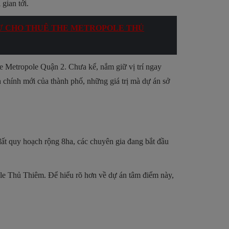
gian tới.
Ư CHO THUÊ THE METROPOLE THỦ
e Metropole Quận 2. Chưa kể, nắm giữ vị trí ngay
ành chính mới của thành phố, những giá trị mà dự án sở
đất quy hoạch rộng 8ha, các chuyên gia đang bắt đầu
ole Thủ Thiêm. Để hiểu rõ hơn về dự án tâm điểm này,