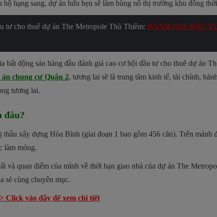
ộ hạng sang, dự án hứa hẹn sẽ làm bùng nổ thị trường khu đông thời 
ầu tư cho thuê dự án The Metropole Thủ Thiêm:
ĐÁNH GIÁ ĐẦU T
a bất động sản hàng đầu đánh giá cao cơ hội đầu tư cho thuê dự án Th
 án chung cư Quận 2
, tương lai sẽ là trung tâm kinh tế, tài chính, h
ong tương lai.
n đâu?
 vị thầu xây dựng Hòa Bình (giai đoạn 1 bao gồm 456 căn). Trên mảnh 
ọc làm móng.
 nhất và quan điểm của mình về thời hạn giao nhà của dự án The Metrop
ia sẻ cùng chuyên mục.
> Click vào đây để xem chi tiết