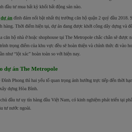
ịnh đầu tư mua bất kỳ khối bất động sản nào.
g
dự án
đình đám nổi bật nhất thị trường căn hộ quận 2 quý đầu 2018. 
ch hàng. Thời điểm hiện tại, dự án đang được khởi công dây dựng và 
a căn hộ nhà ở hoặc shophouse tại The Metropole chắc chắn sẽ được n
rình trọng điểm của khu vực đều sẽ hoàn thiện và chính thức đi vào 
n như “lột xác” hoàn toàn so với hiện nay.
ao dự án The Metropole
 Đình Phong thì hai yếu tố quan trọng ảnh hưởng trực tiếp đến thời h
 xây dựng Hòa Bình.
ủ đầu tư uy tín hàng đầu Việt Nam, có kinh nghiệm phát triển tại phân
ầu tư nước ngoài.