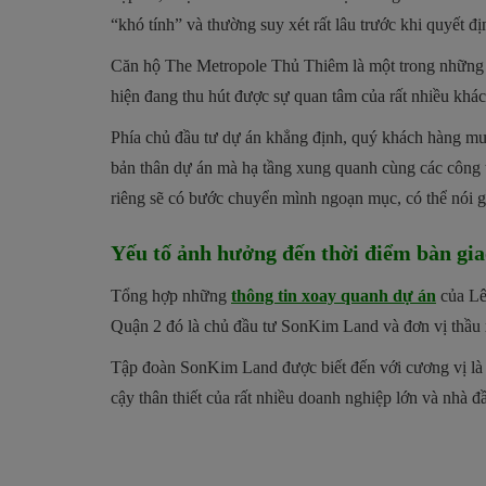
“khó tính” và thường suy xét rất lâu trước khi quyết đ
Căn hộ The Metropole Thủ Thiêm là một trong nhữn
hiện đang thu hút được sự quan tâm của rất nhiều khá
Phía chủ đầu tư dự án khẳng định, quý khách hàng mu
bản thân dự án mà hạ tầng xung quanh cùng các công t
riêng sẽ có bước chuyển mình ngoạn mục, có thể nói gầ
Yếu tố ảnh hưởng đến thời điểm bàn gi
Tổng hợp những
thông tin xoay quanh dự án
của Lê
Quận 2 đó là chủ đầu tư SonKim Land và đơn vị thầu
Tập đoàn SonKim Land được biết đến với cương vị là ch
cậy thân thiết của rất nhiều doanh nghiệp lớn và nhà đ