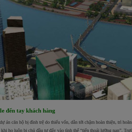
le đến tay khách hàng
 dự án căn hộ bị đình trệ do thiếu vốn, dẫn tới chậm hoàn thiện, trì hoã
 khi họ luôn bị chủ đầu tư đẩy vào tình thế “tiến thoái lưỡng nan”. Tr