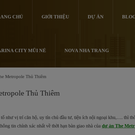
ANG CHỦ
GIỚI THIỆU
DỰ ÁN
BLO
RINA CITY MŨI NÉ
NOVA NHA TRANG
The Metropole Thủ Thiêm
etropole Thủ Thiêm
ố như vị trí căn hộ, uy tín chủ đầu tư, tiện ích nội ngoại khu,…. thì t
thông tin chính xác nhất về thời hạn bàn giao nhà của
dự án The Metr