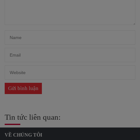
Tin tức liên quan:
VỀ CHÚNG TÔI