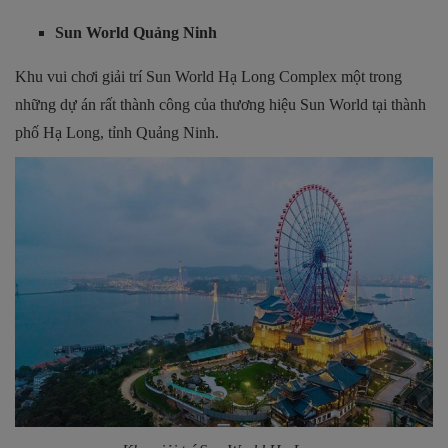
Sun World Quảng Ninh
Khu vui chơi giải trí Sun World Hạ Long Complex một trong
những dự án rất thành công của thương hiệu Sun World tại thành
phố Hạ Long, tỉnh Quảng Ninh.