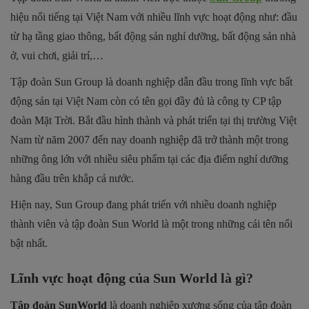
hiệu nổi tiếng tại Việt Nam với nhiều lĩnh vực hoạt động như: đầu
từ hạ tầng giao thông, bất động sản nghỉ dưỡng, bất động sản nhà
ở, vui chơi, giải trí,…
Tập đoàn Sun Group là doanh nghiệp dẫn đầu trong lĩnh vực bất
động sản tại Việt Nam còn có tên gọi đầy đủ là công ty CP tập
đoàn Mặt Trời. Bắt đầu hình thành và phát triển tại thị trường Việt
Nam từ năm 2007 đến nay doanh nghiệp đã trở thành một trong
những ông lớn với nhiều siêu phẩm tại các địa điểm nghỉ dưỡng
hàng đầu trên khắp cả nước.
Hiện nay, Sun Group đang phát triển với nhiều doanh nghiệp
thành viên và tập đoàn Sun World là một trong những cái tên nổi
bật nhất.
Lĩnh vực hoạt động của Sun World là gì?
Tập đoàn SunWorld
là doanh nghiệp xương sống của tập đoàn