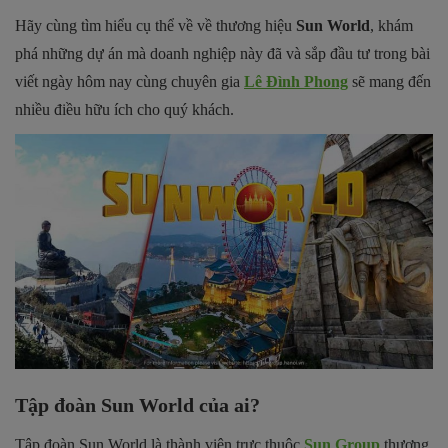
Hãy cùng tìm hiểu cụ thể về về thương hiệu
Sun World
, khám
phá những dự án mà doanh nghiệp này đã và sắp đầu tư trong bài
viết ngày hôm nay cùng chuyên gia
Lê Đình Phong
sẽ mang đến
nhiều điều hữu ích cho quý khách.
Tập đoàn Sun World của ai?
Tập đoàn Sun World là thành viên trực thuộc
Sun Group
thương