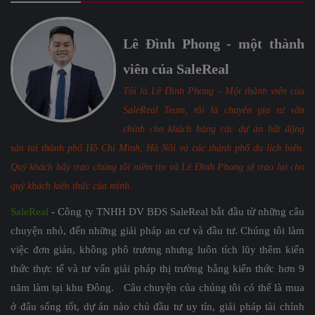
Lê Đình Phong - một thành
viên của SaleReal
Tôi là Lê Đình Phong - Một thành viên của
SaleReal Team, tôi là chuyên gia tư vấn
chính cho khách hàng các dự án bất động
sản tại thành phố Hồ Chí Minh, Hà Nội và các thành phố du lịch biển.
Quý khách hãy trao chúng tôi niềm tin và Lê Đình Phong sẽ trao lại cho
quý khách kiến thức của mình.
SaleReal
- Công ty TNHH DV BĐS SaleReal bắt đầu từ những câu
chuyện nhỏ, đến những giải pháp an cư và đầu tư. Chúng tôi làm
việc đơn giản, không phô trương nhưng luôn tích lũy thêm kiến
thức thực tế và tư vấn giải pháp thị trường bằng kiến thức hơn 9
năm làm tại khu Đông. Câu chuyện của chúng tôi có thể là mua
ở đâu sống tốt, dự án nào chủ đầu tư uy tín, giải pháp tài chính