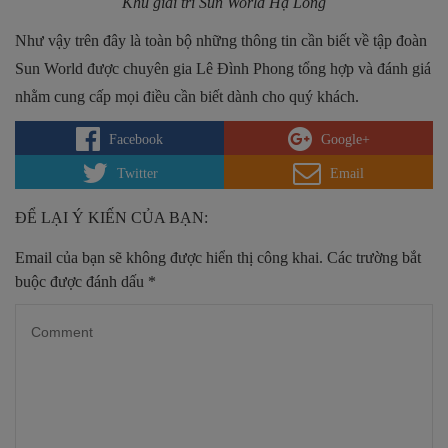
Khu giải trí Sun World Hạ Long
Như vậy trên đây là toàn bộ những thông tin cần biết về tập đoàn
Sun World được chuyên gia Lê Đình Phong tổng hợp và đánh giá
nhằm cung cấp mọi điều cần biết dành cho quý khách.
Facebook
Google+
Twitter
Email
ĐỂ LẠI Ý KIẾN CỦA BẠN:
Email của bạn sẽ không được hiển thị công khai.
Các trường bắt
buộc được đánh dấu
*