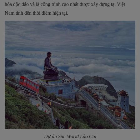
hóa độc đáo và là công trình cao nhất được xây dựng tại Việt
Nam tính đến thời điểm hiện tại.
Dự án Sun World Lào Cai