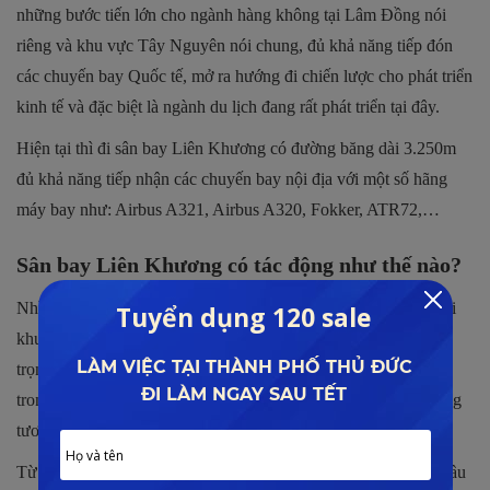
những bước tiến lớn cho ngành hàng không tại Lâm Đồng nói
riêng và khu vực Tây Nguyên nói chung, đủ khả năng tiếp đón
các chuyến bay Quốc tế, mở ra hướng đi chiến lược cho phát triển
kinh tế và đặc biệt là ngành du lịch đang rất phát triển tại đây.
Hiện tại thì đi sân bay Liên Khương có đường băng dài 3.250m
đủ khả năng tiếp nhận các chuyến bay nội địa với một số hãng
máy bay như: Airbus A321, Airbus A320, Fokker, ATR72,…
Sân bay Liên Khương có tác động như thế nào?
Nhìn thấy tầm quan trọng của việc phát triển sân bay quốc tế tại
khu vực Tây Nguyên. Chính quyền tỉnh Lâm Đồng đã đã chú
trọng đầu tư vào cảng hàng không liên khương trở thành một
trong những yếu tố thúc đẩy sự phát triển kinh tế và xã hội trong
tương lai.
Từ khi được xây dựng cho đến nay, sân bay này đã trở thành cầu