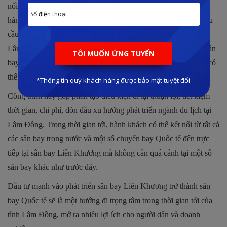
nối giao thông hàng không nội địa với lưu lượng hàng hóa và
hành khách không ngừng tăng lên. Để có thể đáp ứng được nhu
cầu đi lại và vận chuyển hàng hóa trong tương lai, UBND tỉnh
Lâm Đồng đã trình chính phủ cấp phép nâng cấp và mở rộng sân
bay Liên Khương trở thành cảng hàng không sân bay Quốc tế có
thể để tiếp nhận các chuyến bay Quốc tế cách và hạ cánh.
Công trình này góp phần tạo điều kiện đi lại thuận lợi, tiết kiệm
thời gian, chi phí, đón đầu xu hướng phát triển ngành du lịch tại
Lâm Đồng. Trong thời gian tới, hành khách có thể kết nối từ tất cả
các sân bay trong nước và một số chuyến bay Quốc tế đến trực
tiếp tại sân bay Liên Khương mà không cần quá cảnh tại một số
sân bay khác như trước đây.
Đầu tư mạnh vào phát triển sân bay Liên Khương trở thành sân
bay Quốc tế sẽ là một hướng đi trọng tâm trong thời gian tới của
tỉnh Lâm Đồng, mở ra nhiều lợi ích cho người dân và doanh