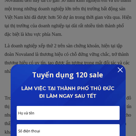
Novaland đến nay đã có gần 30 năm kinh nghiệm em và trở thành
một trong những doanh nghiệp lớn trên thị trường bất động sản
Việt Nam khi đã được hơn 50 dự án trong thời gian vừa qua. Hiện
tại thị trường của doanh nghiệp tại dài rất nhiều tỉnh thành phố
đặc biệt là khu vực phía Nam.
Là doanh nghiệp xếp thứ 2 trên sàn chứng khoán, hiện tại tập
đoàn Novaland là thương hiệu có chỗ đứng vững chắc, trở thành
thương hiệu có uy tín, tạo được ấn tượng trong mắt đối tác và các
nhà đầu tư.
Nguồn vốn hỗ trợ từ nhiều ngân hàng lớn:
Trong hầu hết tất cả các dự án của Novaland và đặc biệt là khu đô
thị mới tại Đồng Nai đều có sự hiện diện của các ngân hàng uy tín
như:
Vietcombank
,
VPBank
, BIDV, Sacombank,… Điều này cho
thấy uy tín và những giá trị mà các dự án do doanh nghiệp triển
khai đã được các ngân hàng lớn thẩm định.