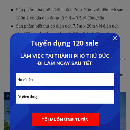
Sản phẩm nhà phố có diện tích 7m x 30m với diện tích sàn
180m2 có giá dao động từ 9.4 – 9.5 tỷ đồng/căn.
Sản phẩm biệt thự có diện tích 7.5m x 20m với diện tích
sàn 175m2 có giá dao động từ 7.5 – 7.8 tỷ đồng/căn.
Sản phẩm biệt thự có diện tích 7.5m x 25m với diện tích
sàn 175m2 có giá dao động từ 8.8 – 8.9 tỷ/căn.
Sản phẩm biệt thự có diện tích 10m x 30m với diện tích sàn
280m2 có giá dao động từ 14.7 – 15.2 tỷ/căn.
Sản phẩm biệt thự có diện tích 12m x 25m có diện tích sản
280m2 có giá dao động từ 14.7 – 15.2 tỷ/căn.