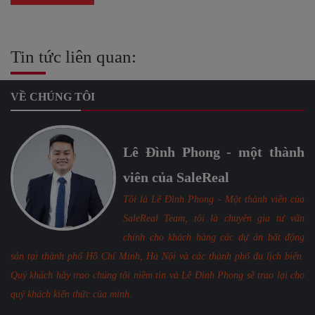
Tin tức liên quan:
VỀ CHÚNG TÔI
Lê Đình Phong - một thành
viên của SaleReal
Tôi là Lê Đình Phong - Một thành viên của
SaleReal Team, tôi là chuyên gia tư vấn
chính cho khách hàng các dự án bất động
sản tại thành phố Hồ Chí Minh, Hà Nội và các thành phố du lịch biển.
Quý khách hãy trao chúng tôi niềm tin và Lê Đình Phong sẽ trao lại cho
quý khách kiến thức của mình.