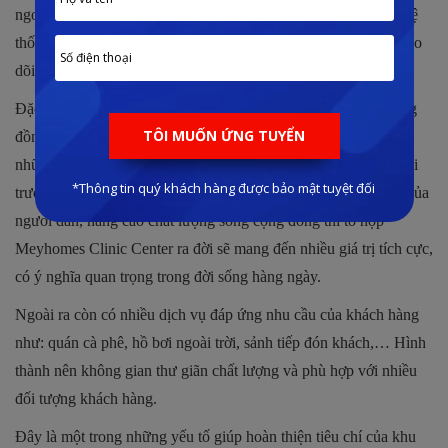
ngoài khu đô thị. Chủ đầu tư Meyland đã tập trung phát triển hệ
thống phòng khám đa khoa đạt tiêu chuẩn quốc tế để có thể theo
dõi và chăm sóc sức khỏe cho tất cả người dân.
Đặc biệt khi nhu cầu khu khám và chăm sóc sức khỏe của cộng
đồng ngày càng trở nên cấp thiết thì trong thời gian vừa qua có
những diễn biến xấu từ dịch bệnh và ảnh hưởng tiêu cực từ môi
trường. Vì vậy để có thể đáp ứng nhu cầu chăm sóc sức khỏe của
người dân, nâng cao chất lượng sống cộng đồng thì tổ hợp
Meyhomes Clinic Center ra đời sẽ mang đến nhiều giá trị tích cực,
có ý nghĩa quan trọng trong đời sống hàng ngày.
Ngoài ra còn có nhiều dịch vụ đáp ứng nhu cầu của khách hàng
như: quán cà phê, hồ bơi ngoài trời, sảnh tiếp đón khách,… Hình
thành nên không gian thư giãn chất lượng và phù hợp với nhiều
đối tượng khách hàng.
Đây là một trong những yếu tố giúp hoàn thiện tiêu chí của khu