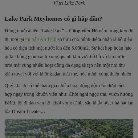
Vị trí Lake Park
Lake Park Meyhomes có gì hấp dẫn?
Đúng như cái tên “Lake Park” –
Công viên Hồ
nằm trong khu đô
thị mới tại
thị trấn An Thới
sở hữu cho mình điểm nhấn là hồ điều
hòa có diện tích mặt nước lên đến 5.000m2. Sự kết hợp hoàn hảo
giữa không gian xanh xung quanh khu vực bờ hồ và làn nước
tươi mát cùng nhiều hoạt động đa dạng sẽ tạo nên một nơi thư
giãn tuyệt vời với không gian mát mẻ, hòa mình cùng thiên nhiên.
Quý khách có thể tham gia nhiều hoạt động độc đáo được tích
hợp ngay trong khuôn viên như: Chòi nghỉ ngọc trai, vườn nướng
BBQ, lối đi dạo ven hồ, chòi vọng cảnh, sân khấu nổi, nhà hát lan
tỏa Dream Theater,…