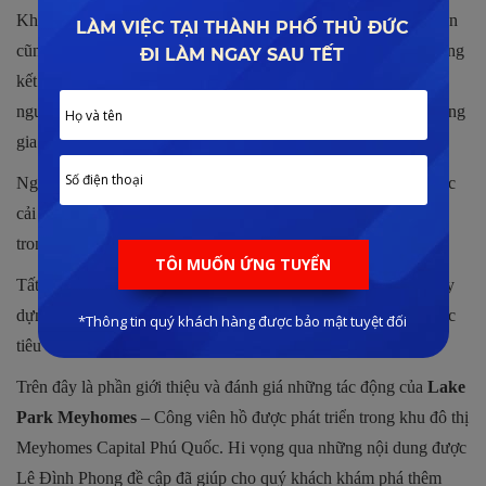
Khu công viên ven hồ sẽ là địa điểm lui tới mỗi ngày của cư dân
cũng như khách du lịch. Với điều kiện sinh thái tự nhiên lý tưởng
kết hợp với các công trình tiện ích, dịch vụ đã giúp tất cả mọi
người có thêm những địa chỉ mới để tham gia các hoạt động cùng
gia đình và bạn bè.
Ngoài ra, công trình này còn đóng góp tích cực trong công cuộc
cải thiện chất lượng sống với vai trò điều tiết nguồn nước bên
trong khu đô thị, đảm bảo hạn chế tình trạng ngập lụt.
Tất cả đã tạo nên một công trình có ý nghĩa to lớn góp phần xây
dựng nên một khu đô thị đáng sống và là lựa chọn thỏa mãn các
tiêu chí của giới tinh hoa.
Trên đây là phần giới thiệu và đánh giá những tác động của
Lake
Park Meyhomes
– Công viên hồ được phát triển trong khu đô thị
Meyhomes Capital Phú Quốc. Hi vọng qua những nội dung được
Lê Đình Phong đề cập đã giúp cho quý khách khám phá thêm