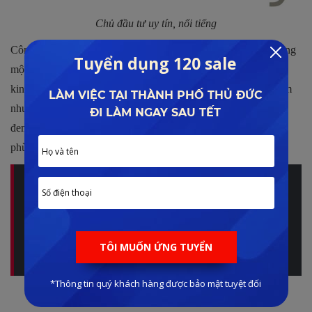
Chủ đầu tư uy tín, nổi tiếng
Công ty được thành lập vào ngày 09/10/2017 và hoạt động trong
một số lĩnh vực, ngành nghề như xây dựng, đầu tư tài chính và
kinh doanh bất động sản. Mặc dù chỉ mới phát triển được 4 năm
nhưng công ty sở hữu một nguồn lực tài chính rất lớn mạnh và
đem đến cho thị trường những sản phẩm thật sự chất lượng và
phù hợp với thời đại.
Được triển khai bởi chủ đầu tư uy tín, trang bị nhưng tiện
ích hấp dẫn, dự án không ngừng thu hút khách hàng tại
thủ đô. Vậy thông tin chi tiết về dự án ra sao? Xem nhanh
bài viết của chuyên gia Lê Đình Phong tại đây để có lựa
chọn hợp lý:
SUMMIT BUILDING
Hệ thống tiện ích đa dạng