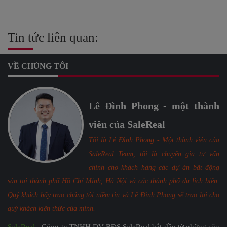
Tin tức liên quan:
VỀ CHÚNG TÔI
Lê Đình Phong - một thành
viên của SaleReal
Tôi là Lê Đình Phong - Một thành viên của
SaleReal Team, tôi là chuyên gia tư vấn
chính cho khách hàng các dự án bất động
sản tại thành phố Hồ Chí Minh, Hà Nội và các thành phố du lịch biển.
Quý khách hãy trao chúng tôi niềm tin và Lê Đình Phong sẽ trao lại cho
quý khách kiến thức của mình.
SaleReal
- Công ty TNHH DV BĐS SaleReal bắt đầu từ những câu