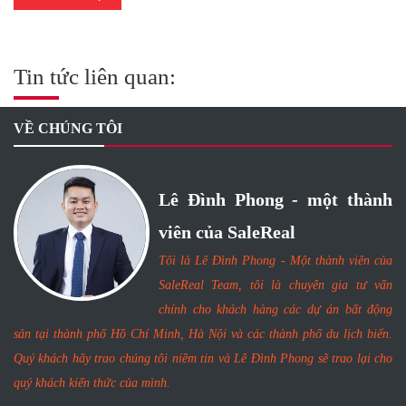
Tin tức liên quan:
VỀ CHÚNG TÔI
Lê Đình Phong - một thành
viên của SaleReal
Tôi là Lê Đình Phong - Một thành viên của
SaleReal Team, tôi là chuyên gia tư vấn
chính cho khách hàng các dự án bất động
sản tại thành phố Hồ Chí Minh, Hà Nội và các thành phố du lịch biển.
Quý khách hãy trao chúng tôi niềm tin và Lê Đình Phong sẽ trao lại cho
quý khách kiến thức của mình.