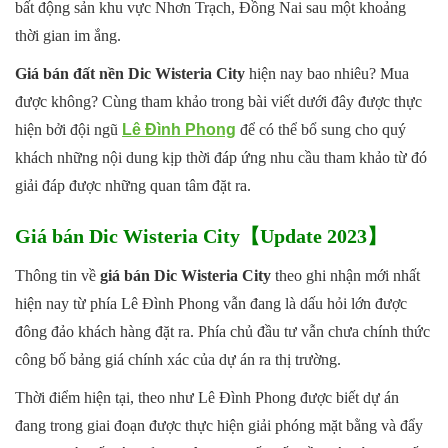
bất động sản khu vực Nhơn Trạch, Đồng Nai sau một khoảng
thời gian im ắng.
Giá bán đất nền Dic Wisteria City
hiện nay bao nhiêu? Mua
được không? Cùng tham khảo trong bài viết dưới đây được thực
hiện bởi đội ngũ
Lê Đình Phong
để có thể bổ sung cho quý
khách những nội dung kịp thời đáp ứng nhu cầu tham khảo từ đó
giải đáp được những quan tâm đặt ra.
Giá bán Dic Wisteria City
【
Update 2023
】
Thông tin về
giá bán Dic Wisteria City
theo ghi nhận mới nhất
hiện nay từ phía Lê Đình Phong vẫn đang là dấu hỏi lớn được
đông đảo khách hàng đặt ra. Phía chủ đầu tư vẫn chưa chính thức
công bố bảng giá chính xác của dự án ra thị trường.
Thời điểm hiện tại, theo như Lê Đình Phong được biết dự án
đang trong giai đoạn được thực hiện giải phóng mặt bằng và đẩy