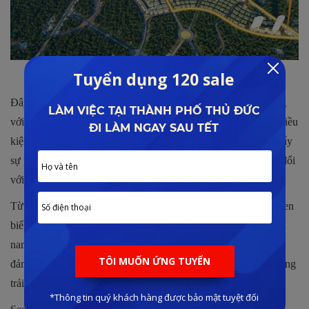
Khu đô thị Meyhomes Phú Quốc
Đây sẽ là nơi sinh sống của cộng đồng dân cư thượng lưu cùng
với điểm đến lý tưởng được nhiều du khách lựa chọn. Vì vậy điều
kiện kết nối giao thông thuận lợi sẽ là yếu tố quan trọng thúc đẩy
sự phát triển của dự án và mang đến những lựa chọn phù hợp đối
với khách du lịch.
Từ địa điểm này, du khách có thể dễ dàng kết nối qua đường ven
biển Bãi Trường đến nhiều địa điểm nổi tiếng của khu vực phía
nam đảo Phú Quốc. Điều này không chỉ rút ngắn thời gian và
đảm bảo chi phí di chuyển hợp lý mà còn có thể mang đến những
trải nghiệm thú vị với cảm xúc thăng hoa không bị gián đoạn.