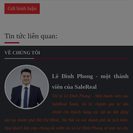
Tin tức liên quan:
VỀ CHÚNG TÔI
Lê Đình Phong - một thành
viên của SaleReal
Tôi là Lê Đình Phong - Một thành viên của
SaleReal Team, tôi là chuyên gia tư vấn
chính cho khách hàng các dự án bất động
sản tại thành phố Hồ Chí Minh, Hà Nội và các thành phố du lịch biển.
Quý khách hãy trao chúng tôi niềm tin và Lê Đình Phong sẽ trao lại cho