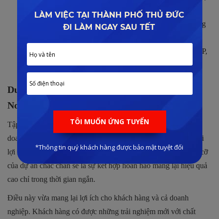
cao và ổn định.
Các đơn vị tham gia du lịch M.I.C.E đóng góp quan trọng
để quảng bá hình ảnh và thương hiệu của các khu nghỉ
dưỡng, mở ra cơ hội tiếp cận gần hơn với khách hàng VIP,
đặc biệt là khách quốc tế.
Du lịch M.I.C.E sẽ được triển khai tại
Novaworld Phan Thiết như thế nào?
Tập đoàn Novaland sẽ đưa mô hình du lịch M.I.C.E vào kinh
doanh trong dự án khu nghỉ dưỡng Novaworld Phan Thiết. Với
lợi ích của mô hình du lịch này mang lại cùng với quy mô tầm cỡ
của dự án chắc chắn sẽ là sự kết hợp hoàn hảo mang lại hiệu quả
cao chỉ trong thời gian ngắn.
Điều này vừa mang lại lợi ích cho khách hàng và cả doanh
nghiệp. Khách hàng có được những trải nghiệm mới với chất