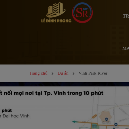
TR
MA
Trang chủ
Dự án
Vinh Park River