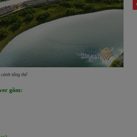
 cảnh tổng thể
ver
gồm
:
sao?