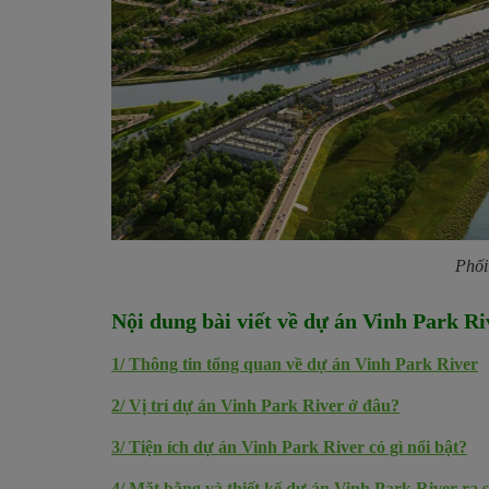
Phối
Nội dung bài viết về dự án
Vinh Park Ri
1/
Thông tin tổng quan về dự án Vinh Park River
2/
Vị trí dự án Vinh Park River ở đâu?
3/
Tiện ích dự án Vinh Park River có gì nổi bật?
4/
Mặt bằng và thiết kế dự án Vinh Park River ra 