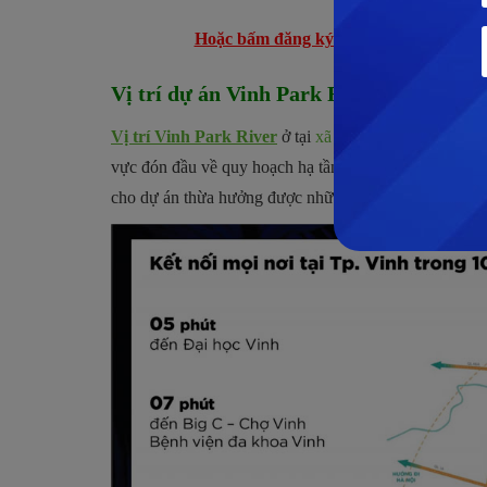
Hoặc bấm đăng ký nhận BẢNG GIÁ 
Vị trí dự án Vinh Park River ở đâu?
Vị trí Vinh Park River
ở tại
xã Hưng Lợi, huyện Hư
vực đón đầu về quy hoạch hạ tầng đồng thời xung qu
cho dự án thừa hưởng được những lợi thế vô cùng to l