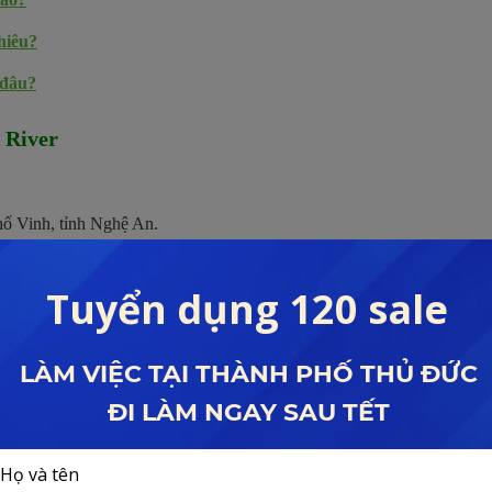
hiêu?
 đâu?
 River
ố Vinh, tỉnh Nghệ An.
dự án Vinh Park River
e:
0927.59.79.79