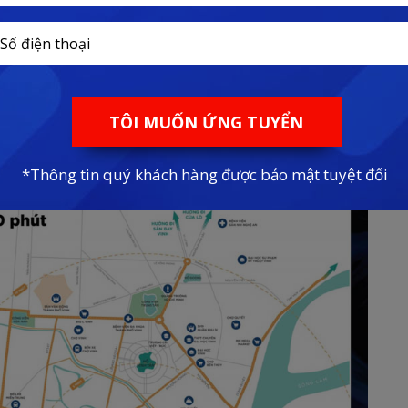
– CHÍNH SÁCH BÁN HÀNG mới nhất năm 2023
ng Nguyên
, thành phố Vinh, tỉnh Nghệ An. Hiện hữu tại khu
anh được bao bọc bởi
sông Lam
và sông Cầu Gãy rộng lớn giúp
ớn.