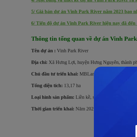
5/
Giá bán dự án Vinh Park River năm 2023 bao n
6/
Tiến độ dự án Vinh Park River hiện nay đã đến
Thông tin tổng quan về dự án Vinh Park
Tên dự án :
Vinh Park River
Địa chỉ:
Xã Hưng Lợi, huyện Hưng Nguyên, thành ph
Chủ đầu tư triển khai:
MBLand
Tổng diện tích:
13,17 ha
Loại hình sản phẩm:
Liền kề, shophouse và biệt thự
Thời gian triển khai:
Năm 2021
Hỗ trợ tư vấn 
Hotlin