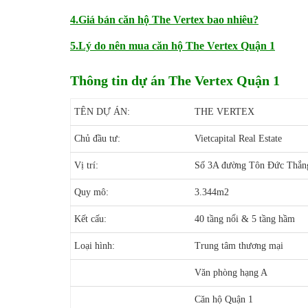
4.Giá bán căn hộ The Vertex bao nhiêu?
5.Lý do nên mua căn hộ The Vertex Quận 1
Thông tin dự án The Vertex Quận 1
TÊN DỰ ÁN:
THE VERTEX
Chủ đầu tư:
Vietcapital Real Estate
Vị trí:
Số 3A đường Tôn Đức Thắn
Quy mô:
3.344m2
Kết cấu:
40 tầng nổi & 5 tầng hầm
Loại hình:
Trung tâm thương mại
Văn phòng hạng A
Căn hộ Quận 1