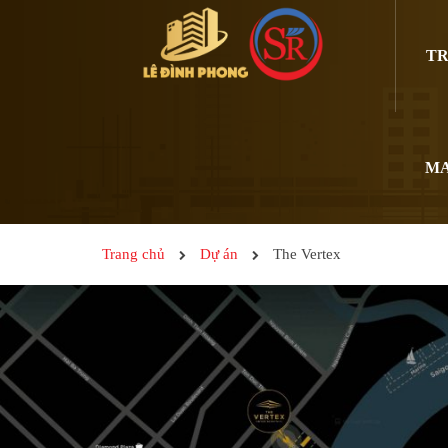
TR
MA
Trang chủ
Dự án
The Vertex