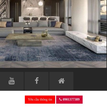
Yêu cầu thông tin
0901377389