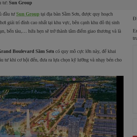
 tư:
Sun Group
hủ đầu tư
Sun Group
tại địa bàn Sầm Sơn, được quy hoạch
Đ
hơi giải trí đỉnh cao nhất tại khu vực, bên cạnh khu đô thị sinh
Em
sạn, bến tàu,… hứa hẹn sẽ trở thành tâm điểm giao thương và là
tr
Grand Boulevard Sầm Sơn
có quy mô cực lớn này, để khai
 đầu tư khi cơ hội đến, đưa ra lựa chọn kỹ lưỡng và nhạy bén cho