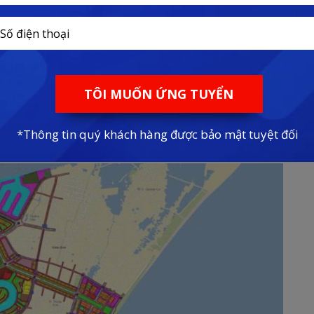
e:
0927.59.79.79
 Giá Căn Đẹp – Ưu Đãi Mới Nhất
 Quảng Đại, Quảng Hùng và Quảng Minh, đồng thời thuộc 8
hữu quy mô “cực khủng” với diện tích đất đặc biệt lớn, nằm dọc
hường.