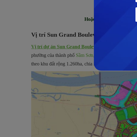
Hotlin
Hoặc
đăng ký nhận Bảng
Vị trí Sun Grand Boulevard ở đâu?
Vị trí dự án Sun Grand Boulevard
ở tại 3 xã là xã
phường của thành phố
Sầm Sơn, tỉnh Thanh Hóa
. Sở 
theo khu đất rộng 1.260ha, chia nhỏ trong nhiều xã p