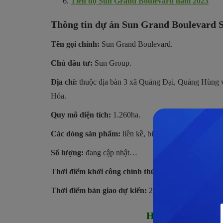
Tiến độ Sun Grand Boulevard năm 2023
Thông tin dự án Sun Grand Boulevard 
Tên gọi chính:
Sun Grand Boulevard.
Chủ đầu tư:
Sun Group.
Địa chỉ:
thuộc địa bàn 3 xã Quảng Đại, Quảng Hùng v
Hóa.
Quy mô diện tích:
1.260ha.
Các dòng sản phẩm:
liền kề, biệt thự, shophouse,…
Số lượng:
đang cập nhật…
Thời điểm khởi công chính thức:
2021.
Thời điểm bàn giao dự kiến:
2023.
Hỗ trợ tư vấn dự