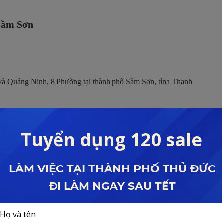
Sầm Sơn
à Quảng Ninh, 8 Phường tại thành phố Sầm Sơn, tỉnh Thanh
 án Sun Grand Boulevard