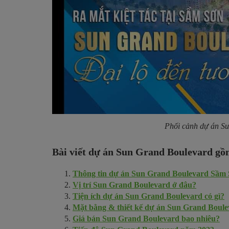
Phối cảnh dự án S
Bài viết dự án Sun Grand Boulevard gồ
Thông tin dự án Sun Grand Boulevard Sầm
Vị trí Sun Grand Boulevard ở đâu?
Tiện ích dự án Sun Grand Boulevard có gì?
Mặt bằng & thiết kế dự án Sun Grand Boul
Giá bán Sun Grand Boulevard bao nhiêu?