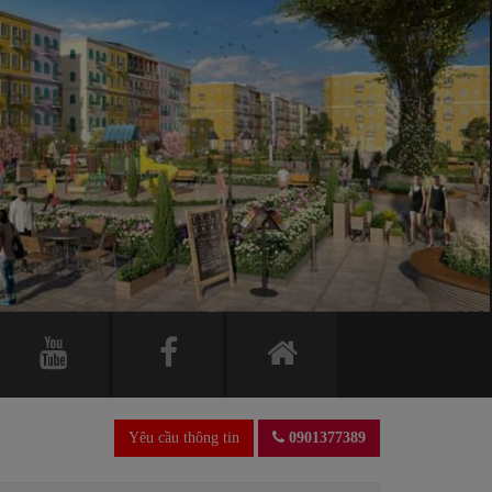
Yêu cầu thông tin
0901377389