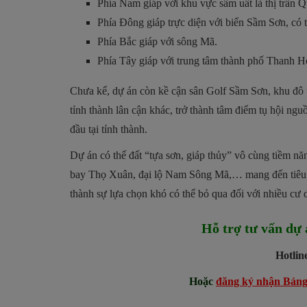
Phía Nam giáp với khu vực sầm uất là thị trấn
Phía Đông giáp trực diện với biển Sầm Sơn, có t
Phía Bắc giáp với sông Mã.
Phía Tây giáp với trung tâm thành phố Thanh H
Chưa kể, dự án còn kề cận sân Golf Sầm Sơn, khu đô t
tỉnh thành lân cận khác, trở thành tâm điểm tụ hội ngu
đầu tại tỉnh thành.
Dự án có thế đất “tựa sơn, giáp thủy” vô cùng tiềm năn
bay Thọ Xuân, đại lộ Nam Sông Mã,… mang đến tiêu c
thành sự lựa chọn khó có thể bỏ qua đối với nhiều cư 
Hỗ trợ tư vấn dự
Hotlin
Hoặc
đăng ký nhận Bảng