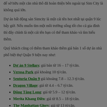
để sở hữu một căn nhà thô đã hoàn thiện bên ngoài tại
Sim City
là
không quá lớn.
Dự án bất động sản
Simcity
là một cái tên hot nhất tại quận 9 lúc
bấy giờ. Nếu muốn tìm một môi trường sống tốt cho cả gia đình
thì đây chính là một cái tên bạn có thể tham khảo và tìm hiểu
thêm.
Quý khách cũng có thêm tham khảo thêm giá bán 1 số dự án nhà
phố biệt thự Quận 9 hiện nay như:
Dự án 9 Stellars
: giá bán từ 16 – 17 tỷ/căn.
Verosa Park
giá khoảng 10 tỷ/căn.
Senturia Quận 9
giá khoảng 7.8 – 12.3 tỷ/căn.
Dragon Village
: giá từ 4.4 – 6.7 tỷ/căn.
Đông Tăng Long
: giá từ 5.9 – 12 tỷ/căn.
Merita Khang Điền
: giá từ 8.5 – 18 tỷ/căn.
The Manhattan Glory
: giá từ 13 tỷ/căn.