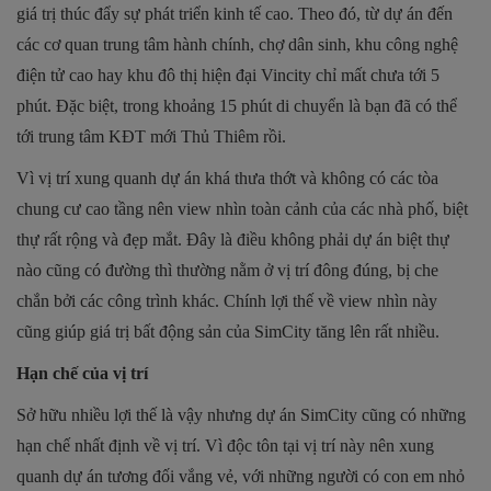
giá trị thúc đẩy sự phát triển kinh tế cao. Theo đó, từ dự án đến
các cơ quan trung tâm hành chính, chợ dân sinh, khu công nghệ
điện tử cao hay khu đô thị hiện đại Vincity chỉ mất chưa tới 5
phút. Đặc biệt, trong khoảng 15 phút di chuyển là bạn đã có thể
tới trung tâm KĐT mới Thủ Thiêm rồi.
Vì vị trí xung quanh dự án khá thưa thớt và không có các tòa
chung cư cao tầng nên view nhìn toàn cảnh của các nhà phố, biệt
thự rất rộng và đẹp mắt. Đây là điều không phải dự án biệt thự
nào cũng có đường thì thường nằm ở vị trí đông đúng, bị che
chắn bởi các công trình khác. Chính lợi thế về view nhìn này
cũng giúp giá trị bất động sản của
SimCity
tăng lên rất nhiều.
Hạn chế của vị trí
Sở hữu nhiều lợi thế là vậy nhưng dự án SimCity cũng có những
hạn chế nhất định về vị trí. Vì độc tôn tại vị trí này nên xung
quanh dự án tương đối vắng vẻ, với những người có con em nhỏ