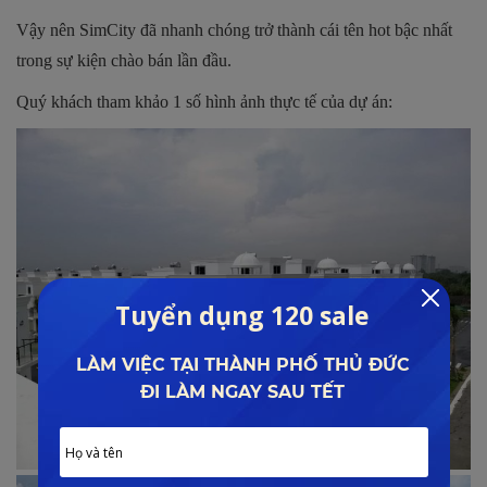
Vậy nên SimCity đã nhanh chóng trở thành cái tên hot bậc nhất
trong sự kiện chào bán lần đầu.
Quý khách tham khảo 1 số hình ảnh thực tế của dự án: