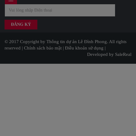
© 2017 Copyright by Thông tin dự án Lê Đình Phong. All rights
reserved |
Chính sách bảo mật
|
Điều khoản sử dụng
|
Developed by SaleReal