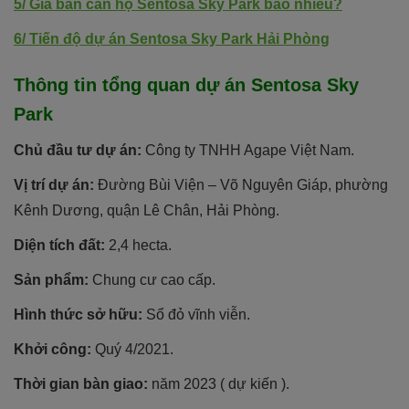
5/
Giá bán căn hộ Sentosa Sky Park bao nhiêu?
6/
Tiến độ dự án Sentosa Sky Park Hải Phòng
Thông tin tổng quan dự án Sentosa Sky
Park
Chủ đầu tư dự án:
Công ty TNHH Agape Việt Nam.
Vị trí dự án:
Đường Bùi Viện – Võ Nguyên Giáp, phường
Kênh Dương, quận Lê Chân, Hải Phòng.
Diện tích đất:
2,4 hecta.
Sản phẩm:
Chung cư cao cấp.
Hình thức sở hữu:
Sổ đỏ vĩnh viễn.
Khởi công:
Quý 4/2021.
Thời gian bàn giao:
năm 2023 ( dự kiến ).