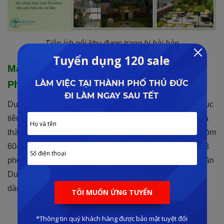
Tiện ích nội khu được trang bị bài bản
Mặt bằng dự án Sentosa Sky Park Hải
Phòng ra sao?
Dự án này được triển khai trên diện tích 2,4 hecta với mục
tiêu trở thành khu đô thị hiện đại, văn minh hàng đầu của
thành phố “ Hoa Phượng Đỏ “. Toàn bộ công trình bao gồm
604 căn hộ cao cấp nhiều diện tích với thiết kế gồm 1 – 3
phòng ngủ. Trong đó có một số căn hộ đặc biệt gồm: 1 căn
Duplex, 8 căn Penthouse, 24 căn Dual Key sang trọng
dành riêng cho khách hàng VIP.