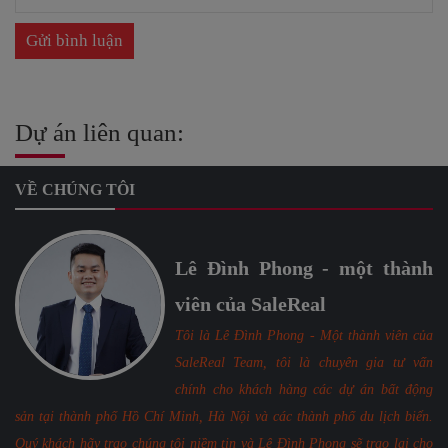
Dự án liên quan:
VỀ CHÚNG TÔI
Lê Đình Phong - một thành
viên của SaleReal
Tôi là Lê Đình Phong - Một thành viên của
SaleReal Team, tôi là chuyên gia tư vấn
chính cho khách hàng các dự án bất động
sản tại thành phố Hồ Chí Minh, Hà Nội và các thành phố du lịch biển.
Quý khách hãy trao chúng tôi niềm tin và Lê Đình Phong sẽ trao lại cho