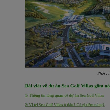
Phối cả
Bài viết về dự án
Sea Golf Villas
gồm nội
1/
Thông tin tổng quan về dự án Sea Golf Villas
2/
Vị trí Sea Golf Villas ở đâu? Có gì tiềm năng?