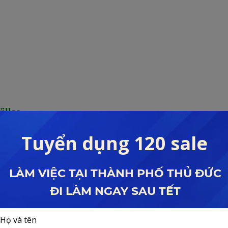
illas
 Tất Thành, Bãi Dài, TP Cam Ranh, Tỉnh Khánh Hòa
 Doanh Golf Long Thành
shophouse.