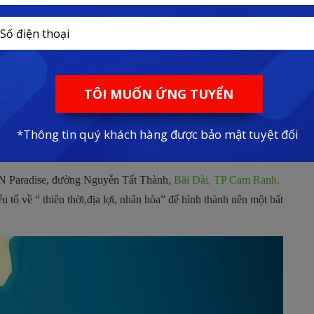
mua dự án
Sea Golf Villas
e:
0927.59.79.79
– CHÍNH SÁCH BÁN HÀNG mới nhất năm 2023
 năng?
KN Paradise, đường Nguyễn Tất Thành,
Bãi Dài, TP Cam Ranh,
ếu tố về “ thiên thời,địa lợi, nhân hòa” để hình thành nên một bất