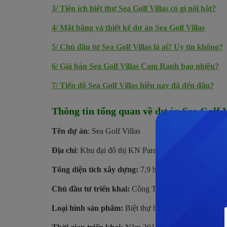
3/
Tiện ích biệt thự Sea Golf Villas có gì nổi bật?
4/
Mặt bằng và thiết kế dự án Sea Golf Villas
5/
Chủ đầu tư Sea Golf Villas là ai? Uy tín không?
6/
Giá bán Sea Golf Villas Cam Ranh bao nhiêu?
7/
Tiến độ Sea Golf Villas hiện nay đã đến đâu?
Thông tin tổng quan về dự án Sea Golf V
Tên dự án
: Sea Golf Villas
Địa chỉ
: Khu đại đô thị KN Paradise, đường Nguyễn
Tổng diện tích xây dựng:
7,9 ha
Chủ đầu tư triển khai:
Công Ty CP Đầu tư và Kinh
Loại hình sản phẩm:
Biệt thự biển, nhà phố biển và 