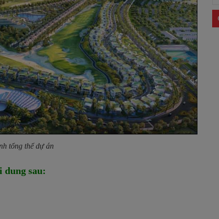
nh tổng thể dự án
 dung sau
: