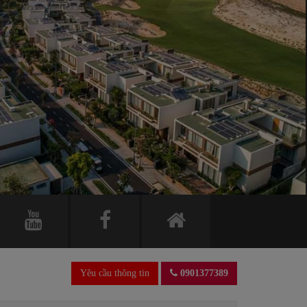
Yêu cầu thông tin
0901377389