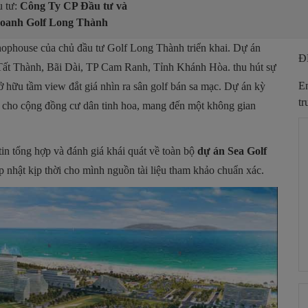
 tư:
Công Ty CP Đầu tư và
oanh Golf Long Thành
 shophouse của chủ đầu tư Golf Long Thành triển khai. Dự án
Đ
Tất Thành, Bãi Dài, TP Cam Ranh, Tỉnh Khánh Hòa. thu hút sự
Em
 hữu tầm view đắt giá nhìn ra sân golf bán sa mạc. Dự án kỳ
tr
 cho cộng đồng cư dân tinh hoa, mang đến một không gian
in tổng hợp và đánh giá khái quát về toàn bộ
dự án Sea Golf
p nhật kịp thời cho mình nguồn tài liệu tham khảo chuẩn xác.