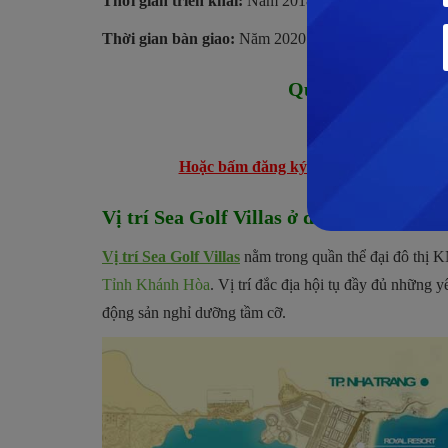
Thời gian triển khai:
Năm 2018
Thời gian bàn giao:
Năm 2020
Quý khách muốn 
Hotlin
Hoặc bấm đăng ký nhận BẢNG GIÁ 
Vị trí Sea Golf Villas ở đâu? Có gì tiềm
Vị trí Sea Golf Villas
nằm trong quần thể đại đô thị 
Tỉnh Khánh Hòa
. Vị trí đắc địa hội tụ đầy đủ những y
động sản nghỉ dưỡng tầm cỡ.