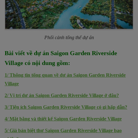
Phối cảnh tổng thể dự án
Bài viết về dự án
Saigon Garden Riverside
Village
có nội dung
gồm
:
1/
Thông tin tổng quan về dự án Saigon Garden Riverside
Village
2/
Vị trí dự án Saigon Garden Riverside Village ở đâu?
3/
Tiện ích Saigon Garden Riverside Village có gì hấp dẫn?
4/
Mặt bằng và thiết kế Saigon Garden Riverside Village
5/
Giá bán biệt thự Saigon Garden Riverside Village bao