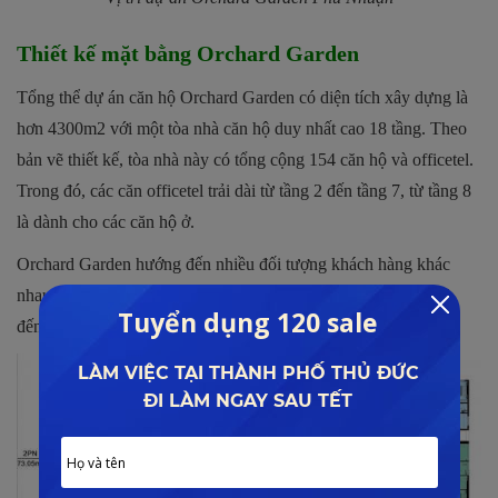
Thiết kế mặt bằng Orchard Garden
Tổng thể dự án căn hộ Orchard Garden có diện tích xây dựng là
hơn 4300m2 với một tòa nhà căn hộ duy nhất cao 18 tầng. Theo
bản vẽ thiết kế, tòa nhà này có tổng cộng 154 căn hộ và officetel.
Trong đó, các căn officetel trải dài từ tầng 2 đến tầng 7, từ tầng 8
là dành cho các căn hộ ở.
Orchard Garden hướng đến nhiều đối tượng khách hàng khác
nhau nên các căn hộ được thiết kế khá đa dạng, dao động từ 1
đến 3 phòng ngủ tuỳ diện tích.