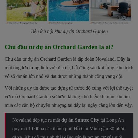
Tiện ích nội khu dự án Orchard Garden
Chủ đầu tư dự án Orchard Garden là ai?
Chủ đầu tư dự án Orchard Garden là tập đoàn Novaland. Đây là
một ông lớn trong lĩnh vực địa ốc, bất động sản khi từng cầm trịch
vô số dự án lớn nhỏ và đạt được những thành công vang dội.
Với những uy tín được tạo dựng từ trước đó cùng với lợi thế tuyệt
vời mà
Orchard Garden
sở hữu, không khó hiểu khi nhu cầu tìm
mua các căn hộ chuyển nhượng tại đây lại ngày càng lớn đến vậy.
Novaland tiếp tục ra mắt
dự án Suntec City
tại Long An
quy mô 1.000ha các thành phố Hồ Chí Minh gần 30 phút
đi xe. Khu đô thị sinh thái đẳng cấp là nơi an cư của giới